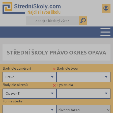
PŘEHLED ŠKOL
STŘEDNÍ ŠKOLY PRÁVO OKRES OPAVA
PŘÍPRAVA NA PŘIJÍMAČKY
DŮLEŽITÉ TERMÍNY
×
školy dle zaměření
školy dle typu
REFERÁTY A SEMINÁRKY
DALŠÍ DRUHY ŠKOL
Právo
×
školy dle okresů
Typ studia
Gymnázia
Privátní
Opava (1)
4 letá gymnázia
Forma studia
6 letá gymnázia
Benešov (1)
Maturitní
8 letá gymnázia
Beroun (1)