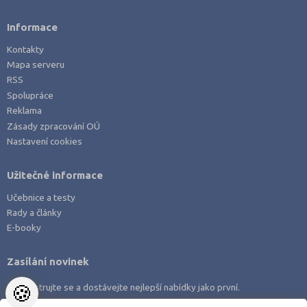
Zdravotnické obory
Ostrava-město (3)
Informace
Pedagogika a sociální péče
Pardubice (2)
Kontakty
Umělecké obory
Plzeň-město (2)
Mapa serveru
Praktická škola
Praha hlavní město (13)
RSS
Spolupráce
Šance na přijetí
Praha-západ (1)
Reklama
Prostějov (2)
Zásady zpracování OÚ
Nastavení cookies
Přerov (2)
Příbram (1)
Užitečné informace
Sokolov (1)
Učebnice a testy
Strakonice (2)
Rady a články
Svitavy (2)
E-booky
Šumperk (1)
Zasílání novinek
Tábor (1)
🍪
Zaregistrujte se a dostávejte nejlepší nabídky jako první.
Tachov (1)