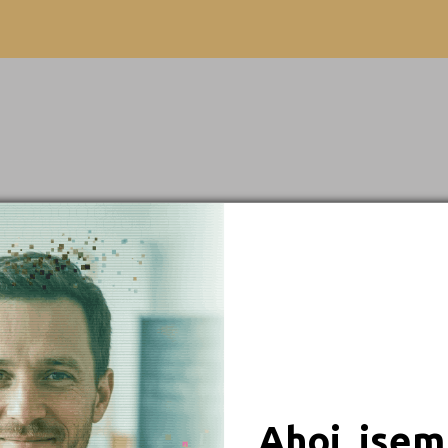
Beroun (1)
Výuční list
Blansko (1)
Brno-město (3)
Bruntál (2)
Břeclav (1)
Česká Lípa (2)
České Budějovice (5)
Děčín (3)
 obory
Domažlice (2)
Frýdek-Místek (1)
iály
Havlíčkův Brod (1)
Hodonín (4)
Ahoj, jsem
Hradec Králové (2)