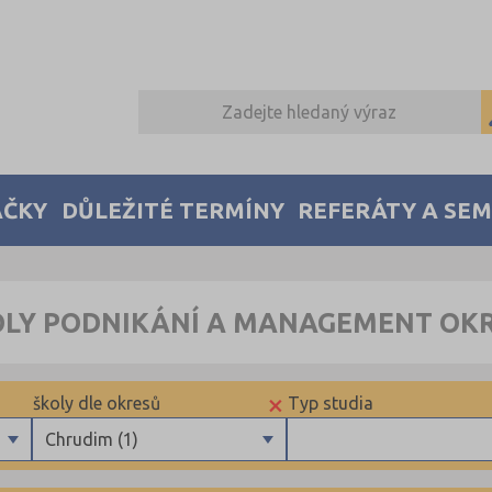
AČKY
DŮLEŽITÉ TERMÍNY
REFERÁTY A SE
OLY PODNIKÁNÍ A MANAGEMENT OK
×
školy dle okresů
Typ studia
Chrudim (1)
Benešov (1)
Maturitní