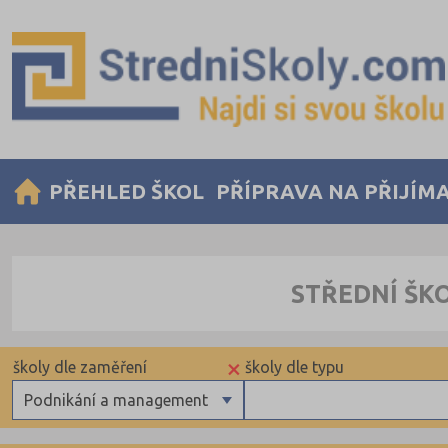
PŘEHLED ŠKOL
PŘÍPRAVA NA PŘIJÍM
STŘEDNÍ ŠK
×
školy dle zaměření
školy dle typu
Podnikání a management
Gymnázia
Krajské