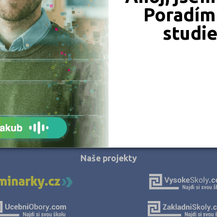
Chomutov (1)
Poradím 
Chrudim (1)
studi
Jablonec nad Nisou (1)
Jeseník (1)
Jičín (2)
Jihlava (4)
Jindřichův Hradec (3)
Karviná (5)
JSME TAM, KDE JSTE VY
Kladno (2)
Klatovy (3)
Naše projekty
Kolín (2)
Kroměříž (1)
Kutná Hora (2)