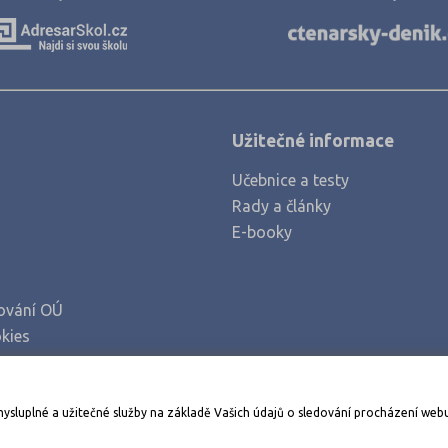
Liberec (3)
Litoměřice (3)
Louny (2)
Mělník (2)
Užitečné informace
Mladá Boleslav (4)
Učebnice a testy
Most (3)
Rady a články
Náchod (1)
E-booky
Nový Jičín (5)
Nymburk (1)
ování OÚ
Olomouc (7)
kies
Opava (5)
Ostrava-město (3)
Stáhněte si aplikaci Adresář škol
mysluplné a užitečné služby na základě Vašich údajů o sledování procházení web
Pardubice (1)