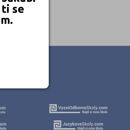
ti se
em.