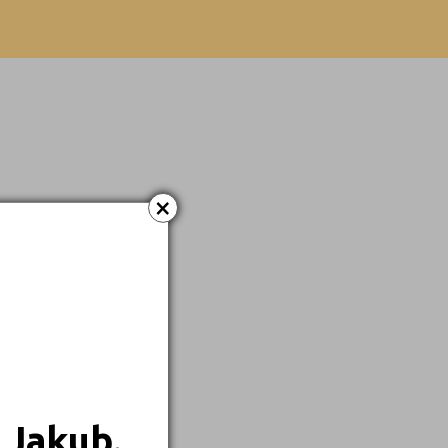
×
 Jakub.