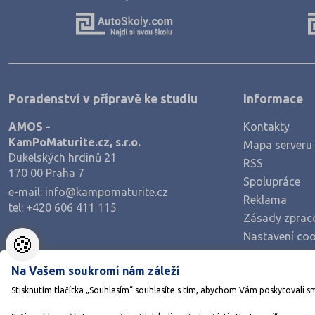
Výroba a technologie potravin
Zemědělství a lesnictví
Veterinářství
Hotelnictví, turismus, gastronomie
Poradenství v přípravě ke studiu
Informace
Policejní a vojenské obory
AMOS -
Kontakty
Právo
KamPoMaturite.cz, s.r.o.
Mapa serveru
Zdravotnické obory
Dukelských hrdinů 21
RSS
170 00 Praha 7
Pedagogika a sociální péče
Spolupráce
e-mail:
info@kampomaturite.cz
Umělecké obory
Reklama
tel:
+420 606 411 115
Zásady zprac
Praktická škola
Nastavení coo
🍪
Šance na přijetí
Na Vašem soukromí nám záleží
Stisknutím tlačítka „Souhlasím“ souhlasíte s tím, abychom Vám poskytovali s