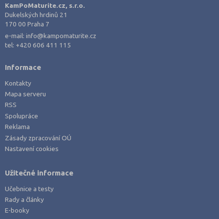
Praha hlavní město (7)
KamPoMaturite.cz, s.r.o.
Dukelských hrdinů 21
Prostějov (2)
170 00 Praha 7
Přerov (1)
e-mail:
info@kampomaturite.cz
tel:
+420 606 411 115
Příbram (2)
Rakovník (1)
Informace
Semily (3)
Kontakty
Svitavy (1)
Mapa serveru
RSS
Šumperk (1)
Spolupráce
Tábor (1)
Reklama
Tachov (1)
Zásady zpracování OÚ
Nastavení cookies
Trutnov (2)
Třebíč (2)
Užitečné informace
Uherské Hradiště (1)
Učebnice a testy
Ústí nad Labem (1)
Rady a články
E-booky
Ústí nad Orlicí (1)