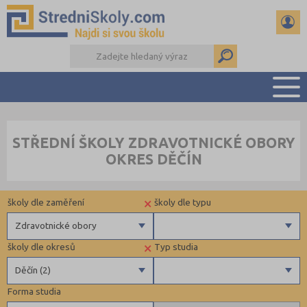
PŘEHLED ŠKOL
STŘEDNÍ ŠKOLY ZDRAVOTNICKÉ OBORY
PŘÍPRAVA NA PŘIJÍMAČKY
OKRES DĚČÍN
DŮLEŽITÉ TERMÍNY
REFERÁTY A SEMINÁRKY
×
školy dle zaměření
školy dle typu
DALŠÍ DRUHY ŠKOL
Zdravotnické obory
×
školy dle okresů
Typ studia
Gymnázia
Krajské
Děčín (2)
4 letá gymnázia
Forma studia
6 letá gymnázia
Benešov (1)
Maturitní