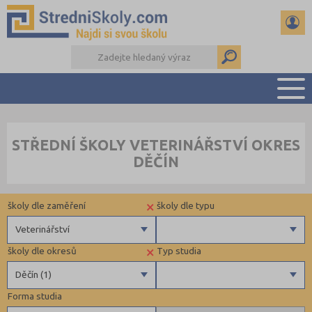
PŘEHLED ŠKOL
STŘEDNÍ ŠKOLY VETERINÁŘSTVÍ OKRES
PŘÍPRAVA NA PŘIJÍMAČKY
DĚČÍN
DŮLEŽITÉ TERMÍNY
REFERÁTY A SEMINÁRKY
×
školy dle zaměření
školy dle typu
DALŠÍ DRUHY ŠKOL
Veterinářství
×
školy dle okresů
Typ studia
Gymnázia
Krajské
Děčín (1)
4 letá gymnázia
Forma studia
6 letá gymnázia
Benešov (1)
Maturitní