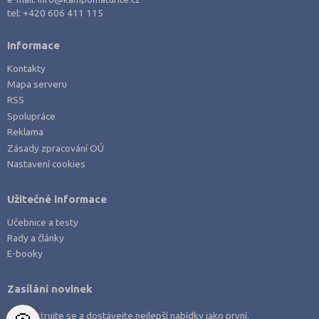
Právo
tel:
+420 606 411 115
Zdravotnické obory
Informace
Pedagogika a sociální péče
Kontakty
Umělecké obory
Mapa serveru
Praktická škola
RSS
Spolupráce
Šance na přijetí
Reklama
Zásady zpracování OÚ
Nastavení cookies
Užitečné informace
Učebnice a testy
Rady a články
E-booky
Zasílání novinek
Zaregistrujte se a dostávejte nejlepší nabídky jako první.