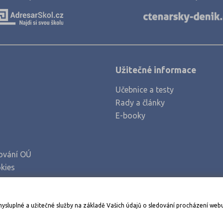
Klatovy (2)
Kolín (2)
Kroměříž (2)
Kutná Hora (3)
Užitečné informace
Liberec (4)
Učebnice a testy
Litoměřice (3)
Rady a články
Louny (3)
E-booky
Mělník (3)
Mladá Boleslav (3)
ování OÚ
Most (2)
kies
Náchod (3)
Nový Jičín (3)
Stáhněte si aplikaci Adresář škol
mysluplné a užitečné služby na základě Vašich údajů o sledování procházení web
Nymburk (3)