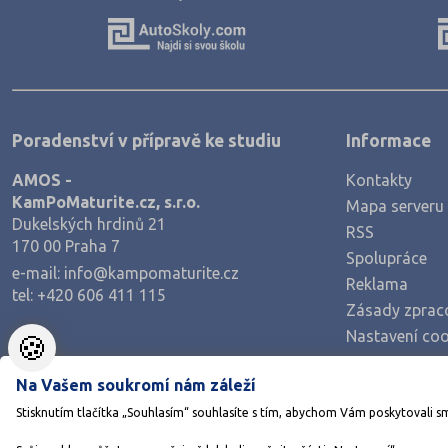
Výroba a technologie potravin
Zemědělství a lesnictví
Veterinářství
Hotelnictví, turismus, gastronomie
Poradenství v přípravě ke studiu
Informace
Policejní a vojenské obory
AMOS -
Kontakty
Právo
KamPoMaturite.cz, s.r.o.
Mapa serveru
Zdravotnické obory
Dukelských hrdinů 21
RSS
170 00 Praha 7
Pedagogika a sociální péče
Spolupráce
e-mail:
info@kampomaturite.cz
Umělecké obory
Reklama
tel:
+420 606 411 115
Zásady zprac
Praktická škola
Nastavení coo
🍪
Šance na přijetí
Na Vašem soukromí nám záleží
Stisknutím tlačítka „Souhlasím“ souhlasíte s tím, abychom Vám poskytovali s