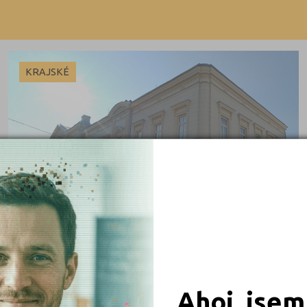
Beroun (2)
Blansko (2)
Brno-město (13)
KRAJSKÉ
Brno-venkov (4)
Bruntál (3)
Břeclav (5)
Česká Lípa (2)
České Budějovice (8)
 obory
Český Krumlov (1)
Děčín (4)
iály
Domažlice (1)
Frýdek-Místek (2)
Ahoj, jsem
Havlíčkův Brod (3)