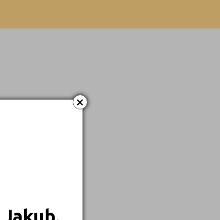
Dálkové
×
 Jakub.