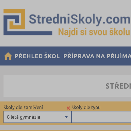
PŘEHLED ŠKOL
PŘÍPRAVA NA PŘIJÍM
STŘED
×
školy dle zaměření
školy dle typu
8 letá gymnázia
Gymnázia
Krajské