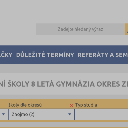
AČKY
DŮLEŽITÉ TERMÍNY
REFERÁTY A SE
NÍ ŠKOLY 8 LETÁ GYMNÁZIA OKRES 
×
školy dle okresů
Typ studia
Znojmo (2)
Benešov (2)
Maturitní