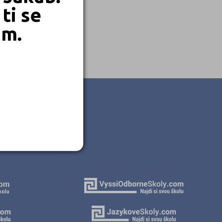
ti se
em.