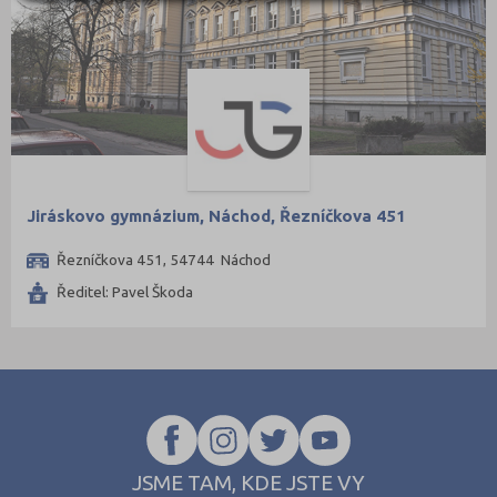
Pelhřimov (2)
Písek (1)
Plzeň-jih (1)
Plzeň-město (6)
Plzeň-sever (1)
Praha hlavní město (41)
Praha-východ (5)
Jiráskovo gymnázium, Náchod, Řezníčkova 451
Praha-západ (1)
Řezníčkova 451, 54744 Náchod
Prachatice (2)
Ředitel: Pavel Škoda
Prostějov (3)
Přerov (3)
Příbram (3)
Rakovník (1)
Rokycany (1)
JSME TAM, KDE JSTE VY
Rychnov nad Kněžnou (2)