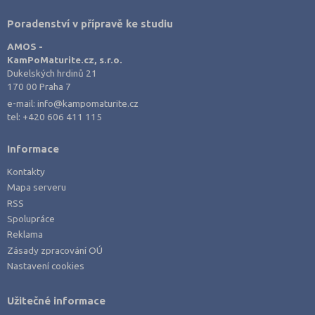
Semily (3)
Poradenství v přípravě ke studiu
Sokolov (1)
AMOS -
Strakonice (2)
KamPoMaturite.cz, s.r.o.
Dukelských hrdinů 21
Svitavy (4)
170 00 Praha 7
Šumperk (2)
e-mail:
info@kampomaturite.cz
tel:
+420 606 411 115
Tábor (2)
Tachov (1)
Informace
Teplice (4)
Kontakty
Trutnov (3)
Mapa serveru
RSS
Třebíč (2)
Spolupráce
Uherské Hradiště (2)
Reklama
Zásady zpracování OÚ
Ústí nad Labem (2)
Nastavení cookies
Ústí nad Orlicí (6)
Vsetín (2)
Užitečné informace