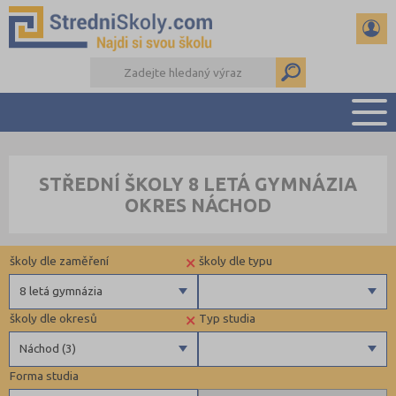
PŘEHLED ŠKOL
STŘEDNÍ ŠKOLY 8 LETÁ GYMNÁZIA
PŘÍPRAVA NA PŘIJÍMAČKY
OKRES NÁCHOD
DŮLEŽITÉ TERMÍNY
REFERÁTY A SEMINÁRKY
×
školy dle zaměření
školy dle typu
DALŠÍ DRUHY ŠKOL
8 letá gymnázia
×
školy dle okresů
Typ studia
Gymnázia
Krajské
Náchod (3)
4 letá gymnázia
Forma studia
6 letá gymnázia
Benešov (2)
Maturitní