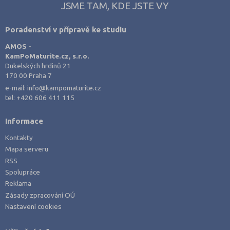
JSME TAM, KDE JSTE VY
Ústí nad Labem (1)
Ústí nad Orlicí (2)
Poradenství v přípravě ke studiu
Vsetín (3)
AMOS -
Vyškov (1)
KamPoMaturite.cz, s.r.o.
Dukelských hrdinů 21
Zlín (3)
170 00 Praha 7
Znojmo (3)
e-mail:
info@kampomaturite.cz
tel:
+420 606 411 115
Žďár nad Sázavou (4)
Informace
Kontakty
Mapa serveru
RSS
Spolupráce
Reklama
Zásady zpracování OÚ
Nastavení cookies