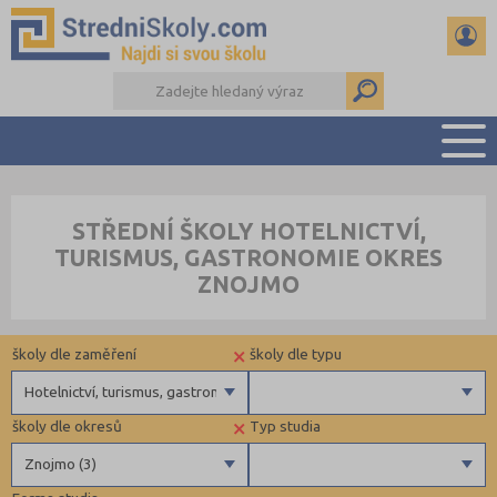
PŘEHLED ŠKOL
STŘEDNÍ ŠKOLY HOTELNICTVÍ,
PŘÍPRAVA NA PŘIJÍMAČKY
TURISMUS, GASTRONOMIE OKRES
DŮLEŽITÉ TERMÍNY
ZNOJMO
REFERÁTY A SEMINÁRKY
DALŠÍ DRUHY ŠKOL
×
školy dle zaměření
školy dle typu
Hotelnictví, turismus, gastronomie
×
školy dle okresů
Typ studia
Gymnázia
Státní
Znojmo (3)
4 letá gymnázia
Privátní