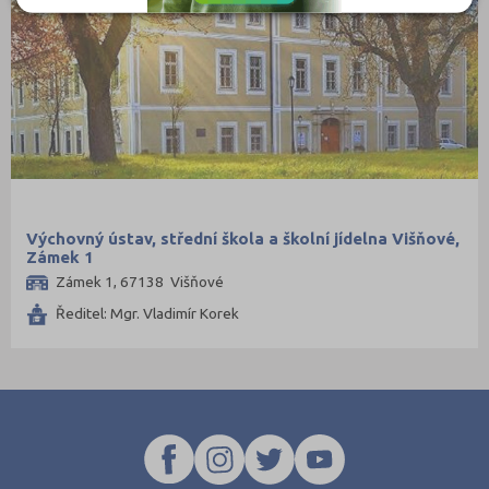
Prostějov (2)
Přerov (2)
Příbram (3)
Rokycany (1)
Sokolov (1)
Strakonice (1)
Svitavy (2)
Výchovný ústav, střední škola a školní jídelna Višňové,
Zámek 1
Šumperk (2)
Zámek 1, 67138 Višňové
Tábor (2)
Ředitel: Mgr. Vladimír Korek
Tachov (2)
Teplice (3)
Trutnov (3)
Třebíč (1)
Uherské Hradiště (2)