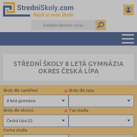
PŘEHLED ŠKOL
STŘEDNÍ ŠKOLY 8 LETÁ GYMNÁZIA
PŘÍPRAVA NA PŘIJÍMAČKY
OKRES ČESKÁ LÍPA
DŮLEŽITÉ TERMÍNY
REFERÁTY A SEMINÁRKY
×
školy dle zaměření
školy dle typu
DALŠÍ DRUHY ŠKOL
8 letá gymnázia
×
školy dle okresů
Typ studia
Gymnázia
Krajské
Česká Lípa (2)
4 letá gymnázia
Forma studia
6 letá gymnázia
Benešov (2)
Maturitní