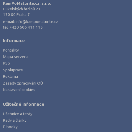
Pelhřimov (2)
KamPoMaturite.cz, s.r.o.
Dukelských hrdinů 21
Písek (1)
170 00 Praha 7
Plzeň-jih (1)
e-mail:
info@kampomaturite.cz
tel:
+420 606 411 115
Plzeň-město (6)
Plzeň-sever (1)
Informace
Praha hlavní město (41)
Kontakty
Praha-východ (5)
Mapa serveru
RSS
Praha-západ (1)
Spolupráce
Prachatice (2)
Reklama
Prostějov (3)
Zásady zpracování OÚ
Nastavení cookies
Přerov (3)
Příbram (3)
Užitečné informace
Rakovník (1)
Učebnice a testy
Rokycany (1)
Rady a články
E-booky
Rychnov nad Kněžnou (2)