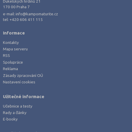
Pelhřimov (2)
Dukelských hrdinů 21
170 00 Praha 7
Písek (1)
e-mail:
info@kampomaturite.cz
Plzeň-jih (1)
tel:
+420 606 411 115
Plzeň-město (6)
Informace
Plzeň-sever (1)
Kontakty
Praha hlavní město (41)
Mapa serveru
Praha-východ (5)
RSS
Spolupráce
Praha-západ (1)
Reklama
Prachatice (2)
Zásady zpracování OÚ
Nastavení cookies
Prostějov (3)
Přerov (3)
Užitečné informace
Příbram (3)
Učebnice a testy
Rakovník (1)
Rady a články
Rokycany (1)
E-booky
Rychnov nad Kněžnou (2)