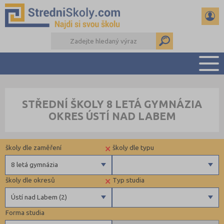
PŘEHLED ŠKOL
STŘEDNÍ ŠKOLY 8 LETÁ GYMNÁZIA
PŘÍPRAVA NA PŘIJÍMAČKY
OKRES ÚSTÍ NAD LABEM
DŮLEŽITÉ TERMÍNY
REFERÁTY A SEMINÁRKY
×
školy dle zaměření
školy dle typu
DALŠÍ DRUHY ŠKOL
8 letá gymnázia
×
školy dle okresů
Typ studia
Gymnázia
Krajské
Ústí nad Labem (2)
4 letá gymnázia
Forma studia
6 letá gymnázia
Benešov (2)
Maturitní