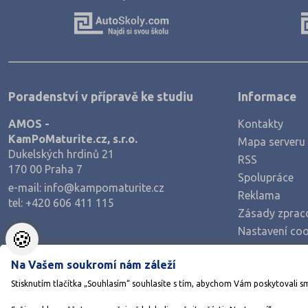
Výroba a technologie potravin
Zemědělství a lesnictví
Veterinářství
Hotelnictví, turismus, gastronomie
Poradenství v přípravě ke studiu
Informace
Policejní a vojenské obory
AMOS -
Kontakty
Právo
KamPoMaturite.cz, s.r.o.
Mapa serveru
Zdravotnické obory
Dukelských hrdinů 21
RSS
170 00 Praha 7
Pedagogika a sociální péče
Spolupráce
e-mail:
info@kampomaturite.cz
Umělecké obory
Reklama
tel:
+420 606 411 115
Zásady zprac
Praktická škola
Nastavení coo
🍪
Šance na přijetí
Na Vašem soukromí nám záleží
Stisknutím tlačítka „Souhlasím“ souhlasíte s tím, abychom Vám poskytovali s