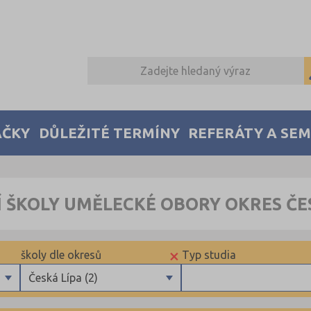
AČKY
DŮLEŽITÉ TERMÍNY
REFERÁTY A SE
 ŠKOLY UMĚLECKÉ OBORY OKRES ČE
×
školy dle okresů
Typ studia
Česká Lípa (2)
Blansko (1)
Maturitní