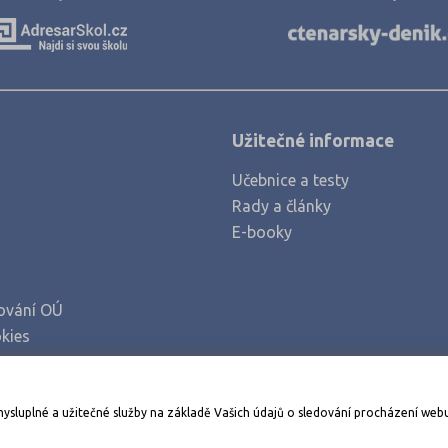
Nymburk (1)
Olomouc (3)
Opava (2)
Ostrava-město (5)
Užitečné informace
Pardubice (3)
Učebnice a testy
Písek (1)
Rady a články
Plzeň-jih (1)
E-booky
Plzeň-město (5)
Praha hlavní město (31)
ování OÚ
Prostějov (2)
kies
Přerov (2)
Příbram (1)
Stáhněte si aplikaci Adresář škol
mysluplné a užitečné služby na základě Vašich údajů o sledování procházení web
Semily (1)