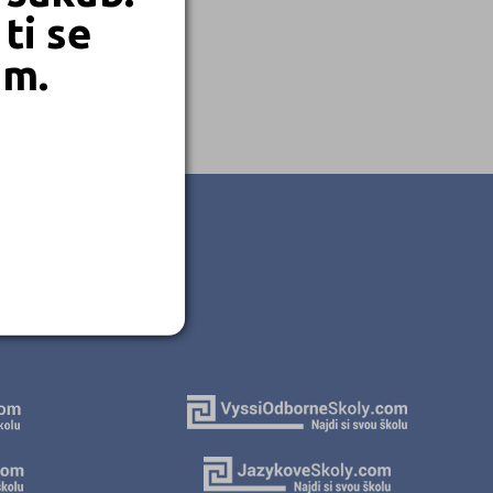
ti se
em.