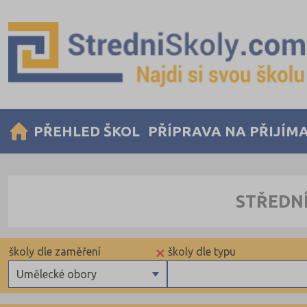
PŘEHLED ŠKOL
PŘÍPRAVA NA PŘIJÍM
STŘEDNÍ
×
školy dle zaměření
školy dle typu
Umělecké obory
Gymnázia
Krajské