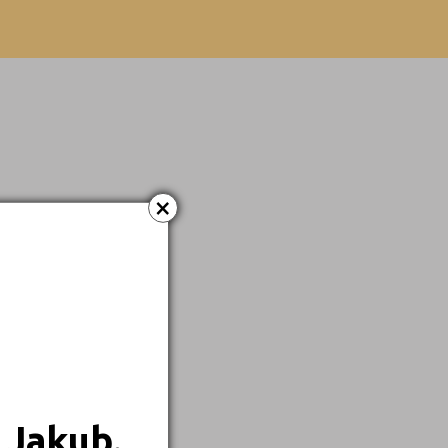
×
 Jakub.