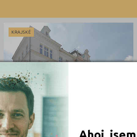
Brno-město (7)
Výuční list
Bruntál (2)
Břeclav (1)
KRAJSKÉ
Česká Lípa (2)
České Budějovice (3)
Český Krumlov (1)
Děčín (1)
Frýdek-Místek (1)
 obory
Havlíčkův Brod (1)
Hodonín (2)
iály
Hradec Králové (6)
Cheb (1)
Ahoj, jsem
Jablonec nad Nisou (3)