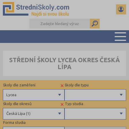
PŘEHLED ŠKOL
STŘEDNÍ ŠKOLY LYCEA OKRES ČESKÁ
PŘÍPRAVA NA PŘIJÍMAČKY
LÍPA
DŮLEŽITÉ TERMÍNY
REFERÁTY A SEMINÁRKY
×
školy dle zaměření
školy dle typu
DALŠÍ DRUHY ŠKOL
Lycea
×
školy dle okresů
Typ studia
Gymnázia
Krajské
Česká Lípa (1)
4 letá gymnázia
Forma studia
6 letá gymnázia
Benešov (4)
Maturitní