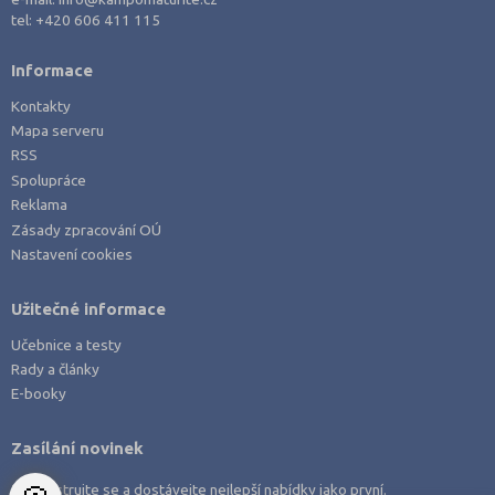
Právo
Nový Jičín (3)
tel:
+420 606 411 115
Zdravotnické obory
Nymburk (2)
Informace
Pedagogika a sociální péče
Olomouc (3)
Kontakty
Umělecké obory
Opava (4)
Mapa serveru
Praktická škola
Ostrava-město (11)
RSS
Spolupráce
Šance na přijetí
Pardubice (2)
Reklama
Pelhřimov (1)
Zásady zpracování OÚ
Nastavení cookies
Písek (2)
Plzeň-město (9)
Užitečné informace
Praha hlavní město (27)
Učebnice a testy
Praha-východ (1)
Rady a články
Prachatice (1)
E-booky
Přerov (2)
Zasílání novinek
Příbram (4)
Zaregistrujte se a dostávejte nejlepší nabídky jako první.