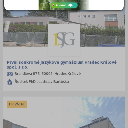
Semily (3)
Sokolov (2)
Strakonice (2)
Svitavy (4)
Šumperk (2)
Tábor (3)
Teplice (3)
První soukromé jazykové gymnázium Hradec Králové
spol. s r.o.
Trutnov (4)
Brandlova 875, 50003 Hradec Králové
Třebíč (3)
Ředitel: PhDr. Ladislav Bartůška
Uherské Hradiště (5)
Ústí nad Labem (2)
Ústí nad Orlicí (5)
PRIVÁTNÍ
Vsetín (4)
Vyškov (2)