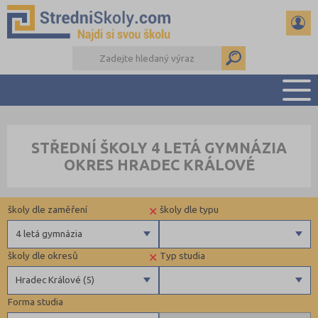
PŘEHLED ŠKOL
STŘEDNÍ ŠKOLY 4 LETÁ GYMNÁZIA
PŘÍPRAVA NA PŘIJÍMAČKY
OKRES HRADEC KRÁLOVÉ
DŮLEŽITÉ TERMÍNY
REFERÁTY A SEMINÁRKY
×
školy dle zaměření
školy dle typu
DALŠÍ DRUHY ŠKOL
4 letá gymnázia
×
školy dle okresů
Typ studia
Gymnázia
Privátní
Hradec Králové (5)
4 letá gymnázia
Církevní
Forma studia
6 letá gymnázia
Krajské
Benešov (3)
Maturitní