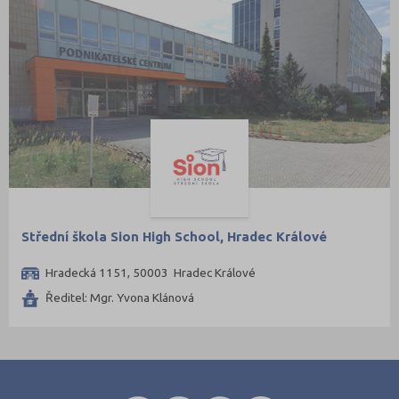
Zlín (6)
Znojmo (3)
Žďár nad Sázavou (5)
Střední škola Sion High School, Hradec Králové
Hradecká 1151, 50003 Hradec Králové
Ředitel: Mgr. Yvona Klánová