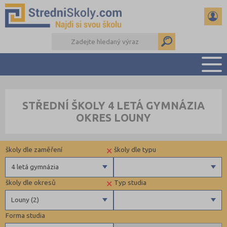
PŘEHLED ŠKOL
STŘEDNÍ ŠKOLY 4 LETÁ GYMNÁZIA
PŘÍPRAVA NA PŘIJÍMAČKY
OKRES LOUNY
DŮLEŽITÉ TERMÍNY
REFERÁTY A SEMINÁRKY
×
školy dle zaměření
školy dle typu
DALŠÍ DRUHY ŠKOL
4 letá gymnázia
×
školy dle okresů
Typ studia
Gymnázia
Krajské
Louny (2)
4 letá gymnázia
Forma studia
6 letá gymnázia
Benešov (3)
Maturitní