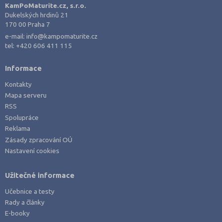
Pelhřimov (2)
KamPoMaturite.cz, s.r.o.
Dukelských hrdinů 21
Písek (2)
170 00 Praha 7
Plzeň-jih (1)
e-mail:
info@kampomaturite.cz
tel:
+420 606 411 115
Plzeň-město (5)
Plzeň-sever (1)
Informace
Praha hlavní město (86)
Kontakty
Praha-východ (6)
Mapa serveru
RSS
Praha-západ (3)
Spolupráce
Prachatice (2)
Reklama
Prostějov (2)
Zásady zpracování OÚ
Nastavení cookies
Přerov (4)
Příbram (3)
Užitečné informace
Rakovník (2)
Učebnice a testy
Rokycany (1)
Rady a články
E-booky
Rychnov nad Kněžnou (2)