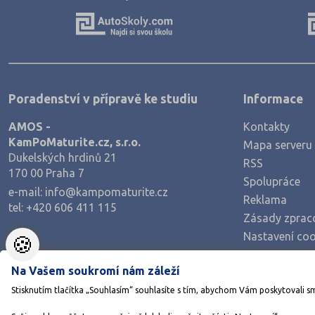
Výroba a technologie potravin
Zemědělství a lesnictví
Veterinářství
Hotelnictví, turismus, gastronomie
Poradenství v přípravě ke studiu
Informace
Policejní a vojenské obory
AMOS -
Kontakty
Právo
KamPoMaturite.cz, s.r.o.
Mapa serveru
Zdravotnické obory
Dukelských hrdinů 21
RSS
170 00 Praha 7
Pedagogika a sociální péče
Spolupráce
e-mail:
info@kampomaturite.cz
Umělecké obory
Reklama
tel:
+420 606 411 115
Zásady zprac
Praktická škola
Nastavení coo
🍪
Šance na přijetí
Na Vašem soukromí nám záleží
Stisknutím tlačítka „Souhlasím“ souhlasíte s tím, abychom Vám poskytovali s