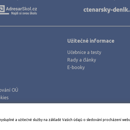
Užitečné informace
Učebnice a testy
Rady a články
E-booky
ování OÚ
kies
Stáhněte si aplikaci Adresář škol
mysluplné a užitečné služby na základě Vašich údajů o sledování procházení web