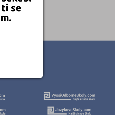
ti se
em.