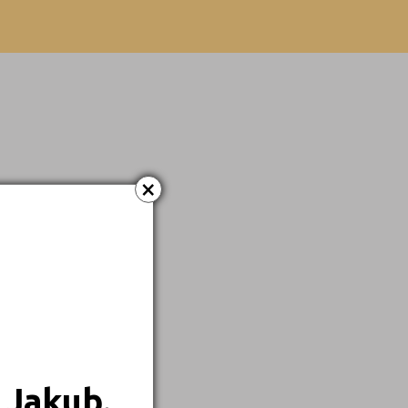
Dálkové
×
 Jakub.