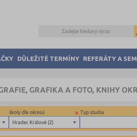
AČKY
DŮLEŽITÉ TERMÍNY
REFERÁTY A SE
GRAFIE, GRAFIKA A FOTO, KNIHY O
×
školy dle okresů
Typ studia
Hradec Králové (2)
Brno-město (3)
Maturitní