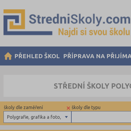
PŘEHLED ŠKOL
PŘÍPRAVA NA PŘIJÍM
STŘEDNÍ ŠKOLY POLY
×
školy dle zaměření
školy dle typu
Polygrafie, grafika a foto, knihy
Gymnázia
Krajské