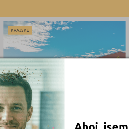
České Budějovice (1)
Výuční list
Děčín (2)
Frýdek-Místek (1)
KRAJSKÉ
Havlíčkův Brod (1)
Hradec Králové (2)
Jihlava (1)
Karviná (2)
Kladno (1)
 obory
Kolín (1)
Litoměřice (2)
iály
Náchod (1)
Nový Jičín (1)
Ahoj, jsem
Olomouc (2)