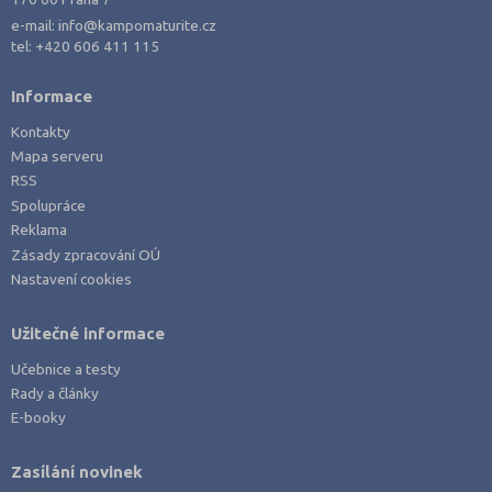
Policejní a vojenské obory
Liberec (2)
e-mail:
info@kampomaturite.cz
Právo
Litoměřice (1)
tel:
+420 606 411 115
Zdravotnické obory
Louny (2)
Informace
Pedagogika a sociální péče
Mladá Boleslav (2)
Kontakty
Umělecké obory
Náchod (1)
Mapa serveru
Praktická škola
Nový Jičín (1)
RSS
Spolupráce
Šance na přijetí
Nymburk (4)
Reklama
Olomouc (3)
Zásady zpracování OÚ
Nastavení cookies
Opava (4)
Ostrava-město (2)
Užitečné informace
Pardubice (2)
Učebnice a testy
Pelhřimov (1)
Rady a články
Písek (1)
E-booky
Plzeň-jih (1)
Zasílání novinek
Plzeň-město (2)