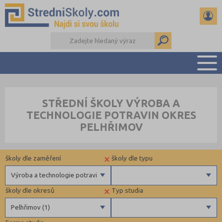
PŘEHLED ŠKOL
STŘEDNÍ ŠKOLY VÝROBA A
PŘÍPRAVA NA PŘIJÍMAČKY
TECHNOLOGIE POTRAVIN OKRES
DŮLEŽITÉ TERMÍNY
PELHŘIMOV
REFERÁTY A SEMINÁRKY
DALŠÍ DRUHY ŠKOL
×
školy dle zaměření
školy dle typu
Výroba a technologie potravin
×
školy dle okresů
Typ studia
Gymnázia
Privátní
Pelhřimov (1)
4 letá gymnázia