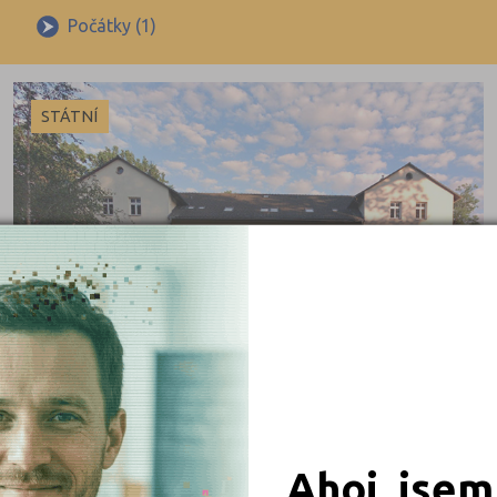
Blansko (1)
Výuční list
Počátky (1)
Brno-město (4)
Brno-venkov (1)
STÁTNÍ
Bruntál (4)
Břeclav (1)
Česká Lípa (1)
České Budějovice (3)
Děčín (3)
 obory
Domažlice (2)
Hodonín (1)
iály
Hradec Králové (5)
Cheb (1)
Ahoj, jsem
Chomutov (1)