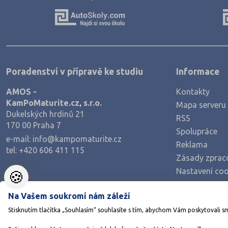
Výroba a technologie potravin
Zemědělství a lesnictví
Veterinářství
Hotelnictví, turismus, gastronomie
Poradenství v přípravě ke studiu
Informace
Policejní a vojenské obory
AMOS -
Kontakty
Právo
KamPoMaturite.cz, s.r.o.
Mapa serveru
Zdravotnické obory
Dukelských hrdinů 21
RSS
170 00 Praha 7
Pedagogika a sociální péče
Spolupráce
e-mail:
info@kampomaturite.cz
Umělecké obory
Reklama
tel:
+420 606 411 115
Zásady zprac
Praktická škola
Nastavení coo
🍪
Šance na přijetí
Na Vašem soukromí nám záleží
Stisknutím tlačítka „Souhlasím“ souhlasíte s tím, abychom Vám poskytovali s