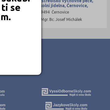
Výchovný ústav, středisko výchovné péče,
ti se
střední škola a školní jídelna, Černovice,
Jirákova 285
Jirákova 285, 39494 Černovice
em.
Ředitel: Mgr. et Mgr. Bc. Josef Michálek