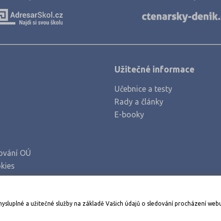
Louny (2)
Mělník (2)
Mladá Boleslav (1)
Most (1)
Užitečné informace
Náchod (1)
Učebnice a testy
Nový Jičín (2)
Rady a články
Nymburk (4)
E-booky
Olomouc (3)
Opava (2)
ování OÚ
Pardubice (2)
kies
Pelhřimov (3)
Písek (1)
Stáhněte si aplikaci Adresář škol
mysluplné a užitečné služby na základě Vašich údajů o sledování procházení web
Plzeň-jih (1)