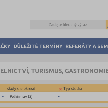
AČKY
DŮLEŽITÉ TERMÍNY
REFERÁTY A SE
TELNICTVÍ, TURISMUS, GASTRONOMI
×
školy dle okresů
Typ studia
Pelhřimov (3)
Benešov (1)
Maturitní