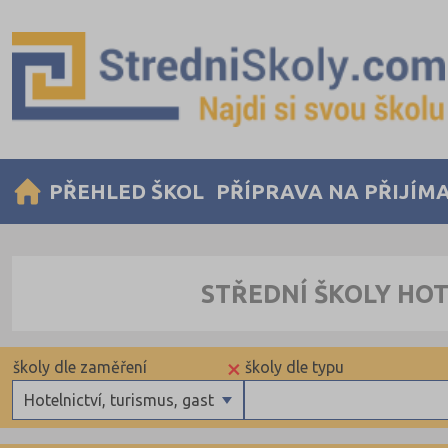
PŘEHLED ŠKOL
PŘÍPRAVA NA PŘIJÍM
STŘEDNÍ ŠKOLY HO
×
školy dle zaměření
školy dle typu
Hotelnictví, turismus, gastronomie
Gymnázia
Státní