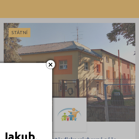
Dálkové
STÁTNÍ
×
 Jakub.