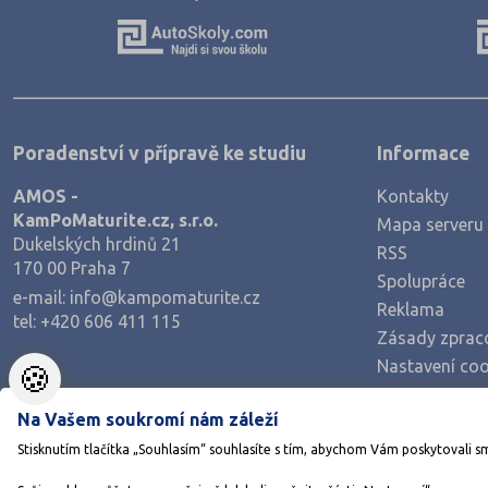
Výroba a technologie potravin
Zemědělství a lesnictví
Veterinářství
Hotelnictví, turismus, gastronomie
Poradenství v přípravě ke studiu
Informace
Policejní a vojenské obory
AMOS -
Kontakty
Právo
KamPoMaturite.cz, s.r.o.
Mapa serveru
Zdravotnické obory
Dukelských hrdinů 21
RSS
170 00 Praha 7
Pedagogika a sociální péče
Spolupráce
e-mail:
info@kampomaturite.cz
Umělecké obory
Reklama
tel:
+420 606 411 115
Zásady zprac
Praktická škola
Nastavení coo
🍪
Šance na přijetí
Na Vašem soukromí nám záleží
Stisknutím tlačítka „Souhlasím“ souhlasíte s tím, abychom Vám poskytovali s