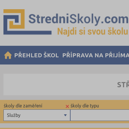
PŘEHLED ŠKOL
PŘÍPRAVA NA PŘIJÍM
ST
×
školy dle zaměření
školy dle typu
Služby
Gymnázia
Krajské