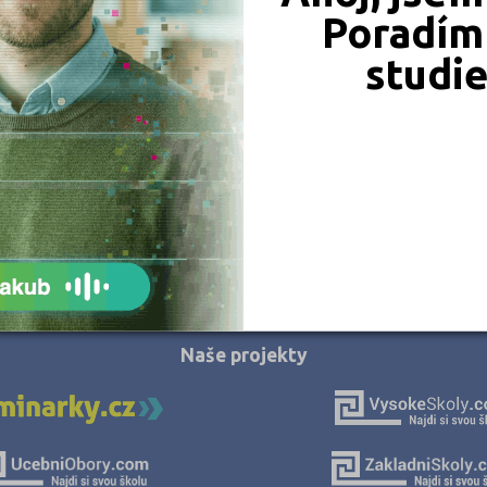
Jeseník (3)
Poradím 
Jihlava (1)
studi
Jindřichův Hradec (2)
Karlovy Vary (2)
Karviná (4)
Kladno (2)
Klatovy (2)
Kroměříž (1)
JSME TAM, KDE JSTE VY
Kutná Hora (1)
Liberec (2)
Naše projekty
Litoměřice (4)
Louny (3)
Mělník (1)