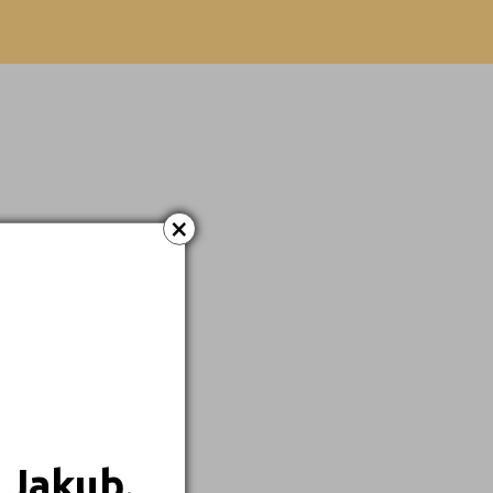
Dálkové
×
 Jakub.