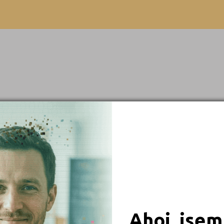
Brno-venkov (1)
Výuční list
Bruntál (2)
Břeclav (1)
Česká Lípa (1)
České Budějovice (3)
Český Krumlov (1)
Děčín (3)
Domažlice (1)
 obory
Frýdek-Místek (1)
Hodonín (3)
iály
Hradec Králové (4)
Cheb (1)
Ahoj, jsem
Chomutov (1)