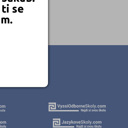
ti se
em.