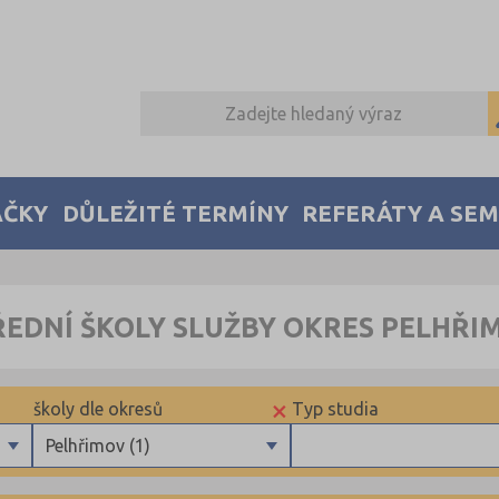
AČKY
DŮLEŽITÉ TERMÍNY
REFERÁTY A SE
ŘEDNÍ ŠKOLY SLUŽBY OKRES PELHŘI
×
školy dle okresů
Typ studia
Pelhřimov (1)
Brno-město (5)
Maturitní