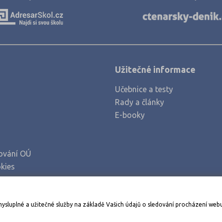
Mladá Boleslav (1)
Most (2)
Náchod (2)
Nový Jičín (2)
Užitečné informace
Olomouc (3)
Učebnice a testy
Opava (2)
Rady a články
Ostrava-město (3)
E-booky
Pardubice (1)
Pelhřimov (1)
ování OÚ
Plzeň-město (2)
kies
Praha hlavní město (14)
Praha-východ (1)
Stáhněte si aplikaci Adresář škol
mysluplné a užitečné služby na základě Vašich údajů o sledování procházení web
Prachatice (1)