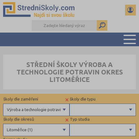
PŘEHLED ŠKOL
STŘEDNÍ ŠKOLY VÝROBA A
PŘÍPRAVA NA PŘIJÍMAČKY
TECHNOLOGIE POTRAVIN OKRES
DŮLEŽITÉ TERMÍNY
LITOMĚŘICE
REFERÁTY A SEMINÁRKY
DALŠÍ DRUHY ŠKOL
×
školy dle zaměření
školy dle typu
Výroba a technologie potravin
×
školy dle okresů
Typ studia
Gymnázia
Privátní
Litoměřice (1)
4 letá gymnázia