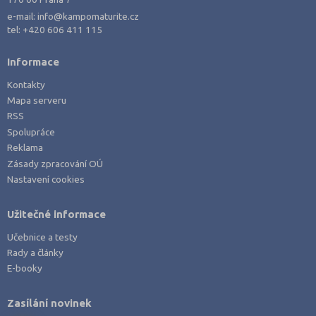
Policejní a vojenské obory
Liberec (2)
e-mail:
info@kampomaturite.cz
Právo
Litoměřice (1)
tel:
+420 606 411 115
Zdravotnické obory
Louny (2)
Informace
Pedagogika a sociální péče
Mladá Boleslav (2)
Kontakty
Umělecké obory
Náchod (1)
Mapa serveru
Praktická škola
Nový Jičín (1)
RSS
Spolupráce
Šance na přijetí
Nymburk (4)
Reklama
Olomouc (3)
Zásady zpracování OÚ
Nastavení cookies
Opava (4)
Ostrava-město (2)
Užitečné informace
Pardubice (2)
Učebnice a testy
Pelhřimov (1)
Rady a články
Písek (1)
E-booky
Plzeň-jih (1)
Zasílání novinek
Plzeň-město (2)