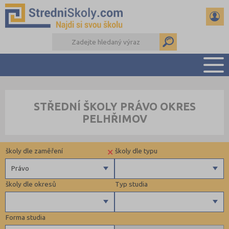
PŘEHLED ŠKOL
STŘEDNÍ ŠKOLY PRÁVO OKRES
PŘÍPRAVA NA PŘIJÍMAČKY
PELHŘIMOV
DŮLEŽITÉ TERMÍNY
REFERÁTY A SEMINÁRKY
×
školy dle zaměření
školy dle typu
DALŠÍ DRUHY ŠKOL
Právo
školy dle okresů
Typ studia
Gymnázia
4 letá gymnázia
Forma studia
6 letá gymnázia
Benešov (1)