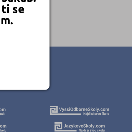
ti se
em.