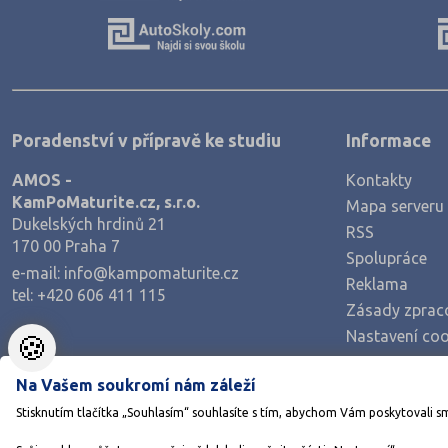
Výroba a technologie potravin
Zemědělství a lesnictví
Veterinářství
Hotelnictví, turismus, gastronomie
Poradenství v přípravě ke studiu
Informace
Policejní a vojenské obory
AMOS -
Kontakty
Právo
KamPoMaturite.cz, s.r.o.
Mapa serveru
Zdravotnické obory
Dukelských hrdinů 21
RSS
170 00 Praha 7
Pedagogika a sociální péče
Spolupráce
e-mail:
info@kampomaturite.cz
Umělecké obory
Reklama
tel:
+420 606 411 115
Zásady zprac
Praktická škola
Nastavení coo
🍪
Šance na přijetí
Na Vašem soukromí nám záleží
Stisknutím tlačítka „Souhlasím“ souhlasíte s tím, abychom Vám poskytovali s