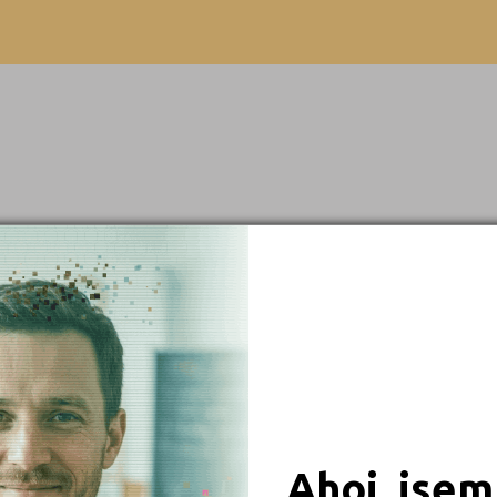
Beroun (1)
Výuční list
Brno-město (4)
Břeclav (1)
Česká Lípa (1)
České Budějovice (1)
Český Krumlov (1)
Děčín (2)
Frýdek-Místek (3)
 obory
Hodonín (1)
Hradec Králové (2)
iály
Chomutov (1)
Chrudim (1)
Ahoj, jsem
Jablonec nad Nisou (1)