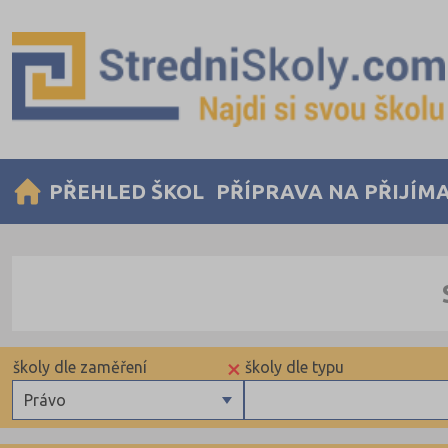
PŘEHLED ŠKOL
PŘÍPRAVA NA PŘIJÍM
×
školy dle zaměření
školy dle typu
Právo
Gymnázia
Krajské