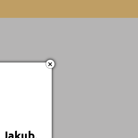
×
 Jakub.