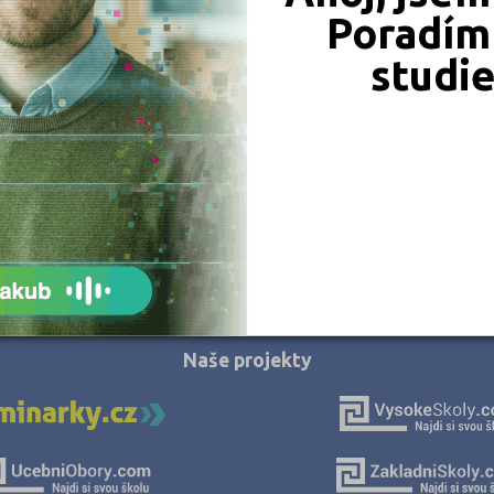
Jeseník (1)
Poradím 
Jihlava (3)
studi
Karlovy Vary (2)
Karviná (2)
Kladno (1)
Kroměříž (1)
Kutná Hora (1)
Liberec (4)
JSME TAM, KDE JSTE VY
Litoměřice (1)
Louny (1)
Naše projekty
Mělník (1)
Mladá Boleslav (2)
Most (4)