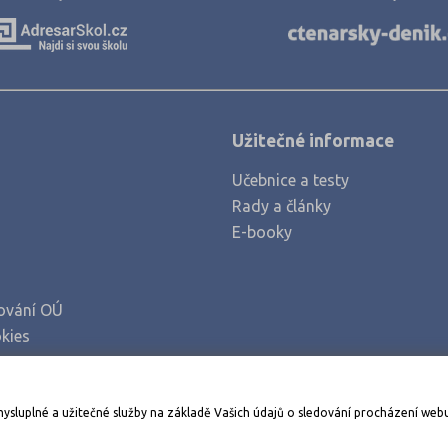
Nový Jičín (1)
Nymburk (1)
Olomouc (1)
Opava (1)
Užitečné informace
Ostrava-město (3)
Učebnice a testy
Pardubice (2)
Rady a články
Plzeň-město (2)
E-booky
Praha hlavní město (13)
Praha-západ (1)
ování OÚ
Prostějov (2)
kies
Přerov (2)
Příbram (1)
Stáhněte si aplikaci Adresář škol
mysluplné a užitečné služby na základě Vašich údajů o sledování procházení web
Sokolov (1)