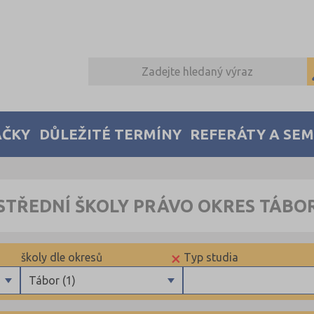
AČKY
DŮLEŽITÉ TERMÍNY
REFERÁTY A SE
STŘEDNÍ ŠKOLY PRÁVO OKRES TÁBO
×
školy dle okresů
Typ studia
Tábor (1)
Benešov (1)
Maturitní