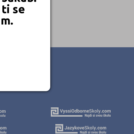
ti se
em.