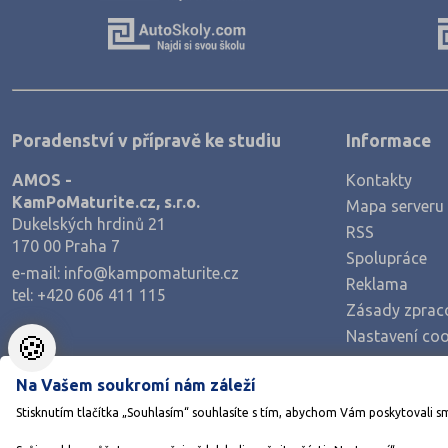
Výroba a technologie potravin
Zemědělství a lesnictví
Veterinářství
Hotelnictví, turismus, gastronomie
Poradenství v přípravě ke studiu
Informace
Policejní a vojenské obory
AMOS -
Kontakty
Právo
KamPoMaturite.cz, s.r.o.
Mapa serveru
Zdravotnické obory
Dukelských hrdinů 21
RSS
170 00 Praha 7
Pedagogika a sociální péče
Spolupráce
e-mail:
info@kampomaturite.cz
Umělecké obory
Reklama
tel:
+420 606 411 115
Zásady zprac
Praktická škola
Nastavení coo
🍪
Šance na přijetí
Na Vašem soukromí nám záleží
Stisknutím tlačítka „Souhlasím“ souhlasíte s tím, abychom Vám poskytovali s