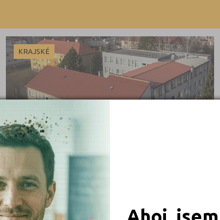
Česká Lípa (1)
Výuční list
České Budějovice (1)
Domažlice (1)
KRAJSKÉ
Havlíčkův Brod (1)
Jablonec nad Nisou (2)
Jindřichův Hradec (1)
Karlovy Vary (1)
Kladno (1)
 obory
Litoměřice (1)
Most (1)
iály
Olomouc (2)
Opava (1)
Ahoj, jsem
Ostrava-město (1)