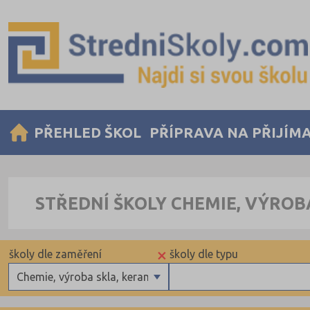
PŘEHLED ŠKOL
PŘÍPRAVA NA PŘIJÍM
STŘEDNÍ ŠKOLY CHEMIE, VÝROBA
×
školy dle zaměření
školy dle typu
Chemie, výroba skla, keramiky, papíru, gumy a další materi
Gymnázia
Krajské