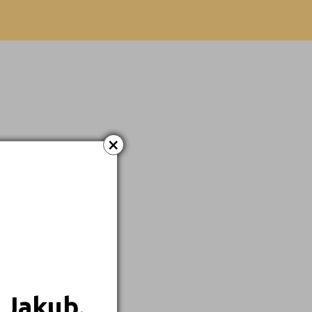
Dálkové
×
 Jakub.