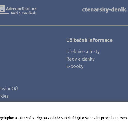
Užitečné informace
Učebnice a testy
Rady a články
E-booky
ování OÚ
kies
Stáhněte si aplikaci Adresář škol
mysluplné a užitečné služby na základě Vašich údajů o sledování procházení web