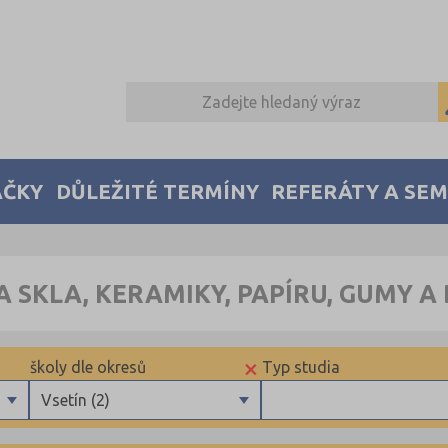
AČKY
DŮLEŽITÉ TERMÍNY
REFERÁTY A SE
 SKLA, KERAMIKY, PAPÍRU, GUMY A
×
školy dle okresů
Typ studia
ály
Vsetín (2)
Brno-město (1)
Maturitní