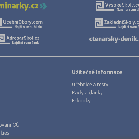
Olomouc (7)
Opava (3)
Ostrava-město (6)
Pardubice (4)
Pelhřimov (3)
Písek (2)
Užitečné informace
Plzeň-jih (1)
Plzeň-město (5)
Učebnice a testy
Rady a články
Plzeň-sever (1)
E-booky
Praha hlavní město (17)
Praha-východ (2)
ování OÚ
Prachatice (1)
kies
Prostějov (4)