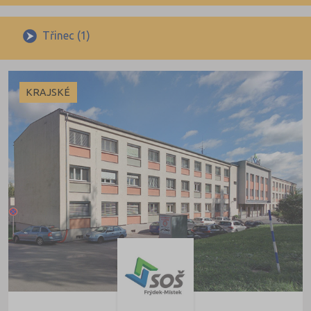
Benešov (2)
Maturitní
Beroun (2)
Výuční list
Třinec (1)
Blansko (3)
Brno-město (8)
KRAJSKÉ
Brno-venkov (2)
Bruntál (4)
Břeclav (4)
Česká Lípa (2)
České Budějovice (6)
 obory
Český Krumlov (3)
Děčín (5)
iály
Domažlice (2)
Frýdek-Místek (6)