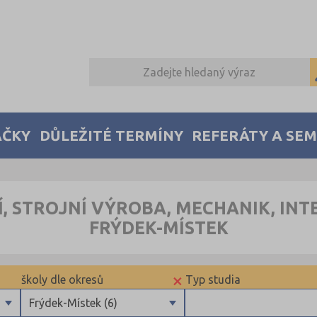
AČKY
DŮLEŽITÉ TERMÍNY
REFERÁTY A SE
Í, STROJNÍ VÝROBA, MECHANIK, INT
FRÝDEK-MÍSTEK
×
školy dle okresů
Typ studia
bory
Frýdek-Místek (6)