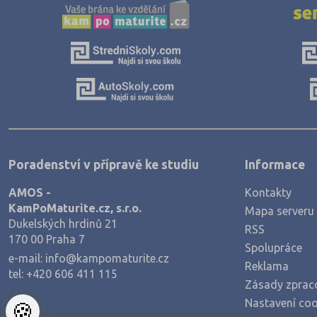
Poradenství v přípravě ke studiu
Informace
AMOS -
Kontakty
KamPoMaturite.cz, s.r.o.
Mapa serveru
Dukelských hrdinů 21
RSS
170 00 Praha 7
Spolupráce
e-mail:
info@kampomaturite.cz
Reklama
tel:
+420 606 411 115
Zásady zprac
Nastavení coo
🍪