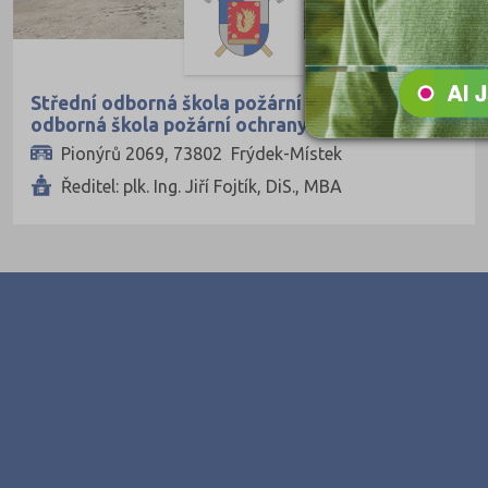
Ekologie a ochrana ŽP
Výroba a technologie potravin
Zemědělství a lesnictví
Střední odborná škola požární ochrany a Vyšší
Veterinářství
odborná škola požární ochrany
Hotelnictví, turismus, gastronomie
Pionýrů 2069, 73802 Frýdek-Místek
Ředitel: plk. Ing. Jiří Fojtík, DiS., MBA
Policejní a vojenské obory
Právo
Zdravotnické obory
Pedagogika a sociální péče
Umělecké obory
Praktická škola
Šance na přijetí