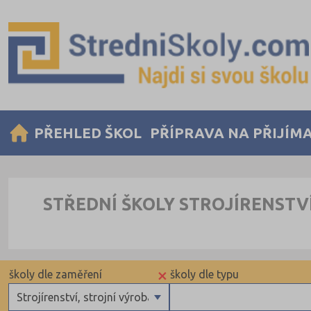
PŘEHLED ŠKOL
PŘÍPRAVA NA PŘIJÍM
STŘEDNÍ ŠKOLY STROJÍRENSTV
×
školy dle zaměření
školy dle typu
Strojírenství, strojní výroba, mechanik, interdisciplinární o