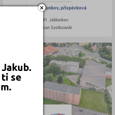
×
Střední škola, Jablunkov, příspěvková
organizace
Školní 416, 73991 Jablunkov
Ředitel: Ing. Roman Szotkowski
KRAJSKÉ
 Jakub.
ti se
em.