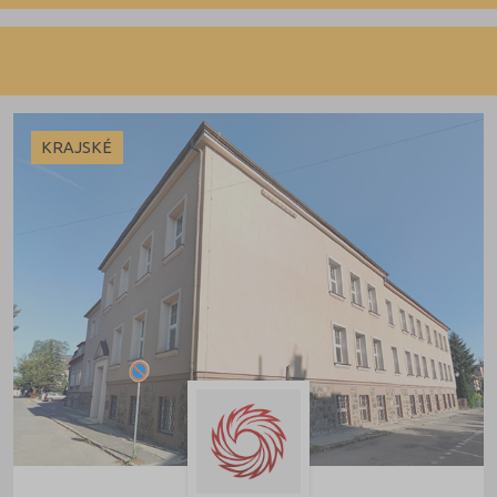
Denní
Dálkové
Večerní
KRAJSKÉ