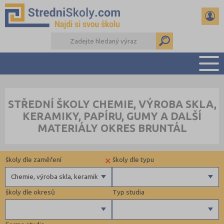
PŘEHLED ŠKOL
STŘEDNÍ ŠKOLY CHEMIE, VÝROBA SKLA,
PŘÍPRAVA NA PŘIJÍMAČKY
KERAMIKY, PAPÍRU, GUMY A DALŠÍ
DŮLEŽITÉ TERMÍNY
MATERIÁLY OKRES BRUNTÁL
REFERÁTY A SEMINÁRKY
DALŠÍ DRUHY ŠKOL
×
školy dle zaměření
školy dle typu
Chemie, výroba skla, keramiky, papíru, gumy a další materiály
školy dle okresů
Typ studia
Gymnázia
4 letá gymnázia