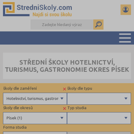
PŘEHLED ŠKOL
STŘEDNÍ ŠKOLY HOTELNICTVÍ,
PŘÍPRAVA NA PŘIJÍMAČKY
TURISMUS, GASTRONOMIE OKRES PÍSEK
DŮLEŽITÉ TERMÍNY
REFERÁTY A SEMINÁRKY
×
školy dle zaměření
školy dle typu
DALŠÍ DRUHY ŠKOL
Hotelnictví, turismus, gastronomie
×
školy dle okresů
Typ studia
Gymnázia
Krajské
Písek (1)
4 letá gymnázia
Forma studia
6 letá gymnázia
Benešov (1)
Maturitní