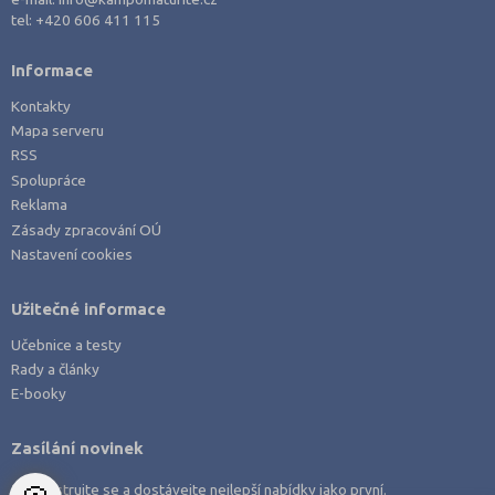
Právo
tel:
+420 606 411 115
Zdravotnické obory
Informace
Pedagogika a sociální péče
Kontakty
Umělecké obory
Mapa serveru
Praktická škola
RSS
Spolupráce
Šance na přijetí
Reklama
Zásady zpracování OÚ
Nastavení cookies
Užitečné informace
Učebnice a testy
Rady a články
E-booky
Zasílání novinek
Zaregistrujte se a dostávejte nejlepší nabídky jako první.