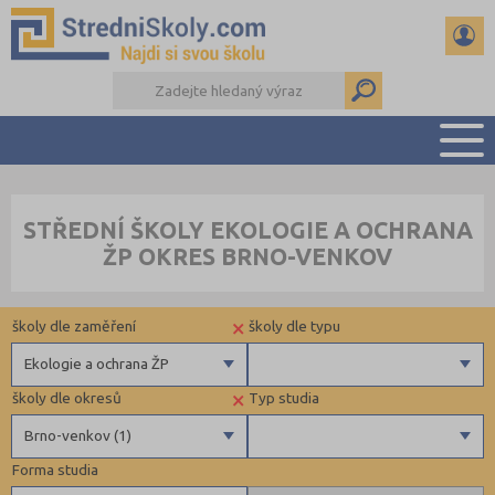
PŘEHLED ŠKOL
STŘEDNÍ ŠKOLY EKOLOGIE A OCHRANA
PŘÍPRAVA NA PŘIJÍMAČKY
ŽP OKRES BRNO-VENKOV
DŮLEŽITÉ TERMÍNY
REFERÁTY A SEMINÁRKY
×
školy dle zaměření
školy dle typu
DALŠÍ DRUHY ŠKOL
Ekologie a ochrana ŽP
×
školy dle okresů
Typ studia
Gymnázia
Krajské
Brno-venkov (1)
4 letá gymnázia
Forma studia
6 letá gymnázia
Beroun (1)
Maturitní