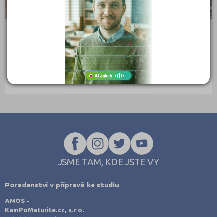
Právo
Zdravotnické obory
Pedagogika a sociální péče
Integrovaná střední škola automobilní Brno,
Umělecké obory
příspěvková organizace
Křižíkova 106/15, 61200 Brno
Praktická škola
Ředitel: Ing. Milan Chylík
Šance na přijetí
JSME TAM, KDE JSTE VY
Poradenství v přípravě ke studiu
AMOS -
KamPoMaturite.cz, s.r.o.