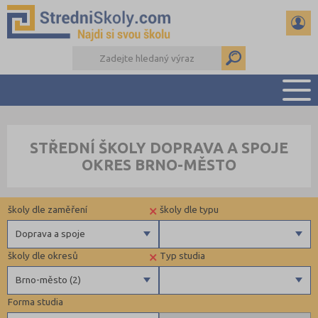
PŘEHLED ŠKOL
STŘEDNÍ ŠKOLY DOPRAVA A SPOJE
PŘÍPRAVA NA PŘIJÍMAČKY
OKRES BRNO-MĚSTO
DŮLEŽITÉ TERMÍNY
REFERÁTY A SEMINÁRKY
×
školy dle zaměření
školy dle typu
DALŠÍ DRUHY ŠKOL
Doprava a spoje
×
školy dle okresů
Typ studia
Gymnázia
Krajské
Brno-město (2)
4 letá gymnázia
Forma studia
6 letá gymnázia
Beroun (1)
Maturitní