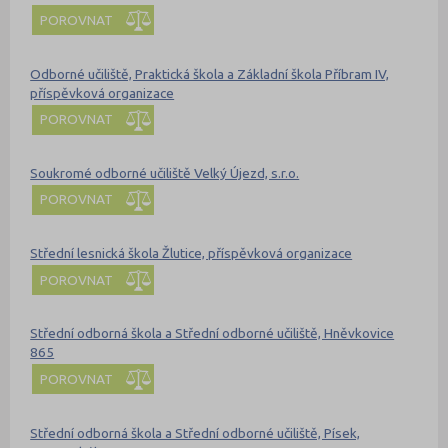
POROVNAT
Odborné učiliště, Praktická škola a Základní škola Příbram IV,
příspěvková organizace
POROVNAT
Soukromé odborné učiliště Velký Újezd, s.r.o.
POROVNAT
Střední lesnická škola Žlutice, příspěvková organizace
POROVNAT
Střední odborná škola a Střední odborné učiliště, Hněvkovice
865
POROVNAT
Střední odborná škola a Střední odborné učiliště, Písek,