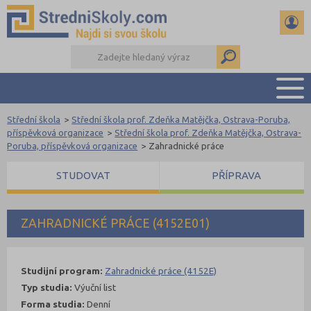
Střední škola
>
Střední škola prof. Zdeňka Matějčka, Ostrava-Poruba,
PŘEHLED ŠKOL
příspěvková organizace
>
Střední škola prof. Zdeňka Matějčka, Ostrava-
Poruba, příspěvková organizace
>
Zahradnické práce
PŘÍPRAVA NA PŘIJÍMAČKY
DŮLEŽITÉ TERMÍNY
STUDOVAT
PŘÍPRAVA
REFERÁTY A SEMINÁRKY
DALŠÍ DRUHY ŠKOL
ZAHRADNICKÉ PRÁCE (4152E01)
Studijní program:
Zahradnické práce (4152E)
Typ studia:
Výuční list
Forma studia:
Denní