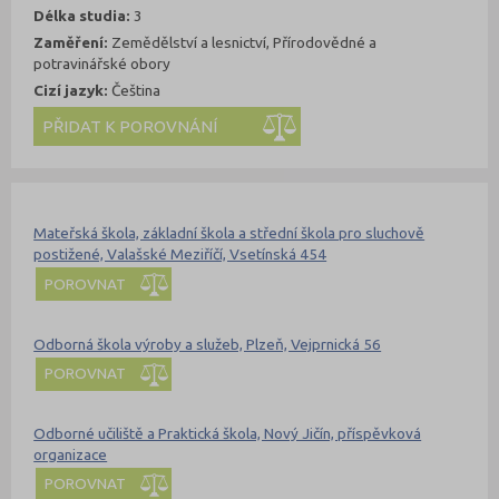
Délka studia:
3
Zaměření:
Zemědělství a lesnictví, Přírodovědné a
potravinářské obory
Cizí jazyk:
Čeština
Kde se dá studovat
Nahoru
Mateřská škola, základní škola a střední škola pro sluchově
postižené, Valašské Meziříčí, Vsetínská 454
POROVNAT
Odborná škola výroby a služeb, Plzeň, Vejprnická 56
POROVNAT
Odborné učiliště a Praktická škola, Nový Jičín, příspěvková
organizace
POROVNAT