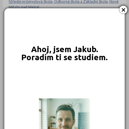
Střední průmyslová škola, Odborná škola a Základní škola, Nové
×
Město nad Metují
POROVNAT
Střední škola a Základní škola DC 90, s.r.o.
POROVNAT
Ahoj, jsem Jakub.
Střední škola a Základní škola Jesenice, příspěvková organizace
Poradím ti se studiem.
POROVNAT
Střední škola a Základní škola, Havířov-Šumbark, příspěvková
organizace
POROVNAT
Střední škola F. D. Roosevelta Brno, příspěvková organizace
POROVNAT
Střední škola gastronomie, hotelnictví a lesnictví Bzenec,