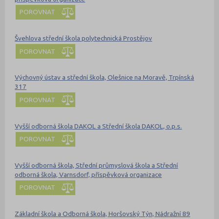
POROVNAT
Švehlova střední škola polytechnická Prostějov
POROVNAT
Výchovný ústav a střední škola, Olešnice na Moravě, Trpínská
317
POROVNAT
Vyšší odborná škola DAKOL a Střední škola DAKOL, o.p.s.
POROVNAT
Vyšší odborná škola, Střední průmyslová škola a Střední
odborná škola, Varnsdorf, příspěvková organizace
POROVNAT
Základní škola a Odborná škola, Horšovský Týn, Nádražní 89