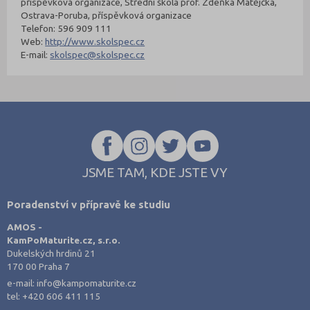
příspěvková organizace, Střední škola prof. Zdeňka Matějčka,
Ostrava-Poruba, příspěvková organizace
Telefon: 596 909 111
Web:
http://www.skolspec.cz
E-mail:
skolspec@skolspec.cz
JSME TAM, KDE JSTE VY
Poradenství v přípravě ke studiu
AMOS -
KamPoMaturite.cz, s.r.o.
Dukelských hrdinů 21
170 00 Praha 7
e-mail:
info@kampomaturite.cz
tel:
+420 606 411 115