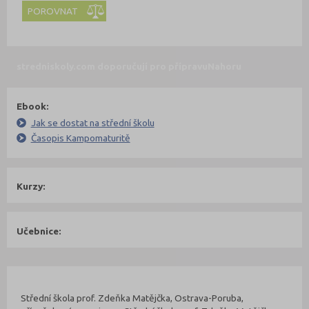
POROVNAT
stredniskoly.com doporučují pro přípravu
Nahoru
Ebook:
Jak se dostat na střední školu
Časopis Kampomaturitě
Kurzy:
Učebnice:
Kontakty Fakulty
Nahoru
Střední škola prof. Zdeňka Matějčka, Ostrava-Poruba,