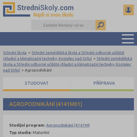
Střední škola
>
Střední zemědělská škola a Střední odborné učiliště
PŘEHLED ŠKOL
chladicí a klimatizační techniky, Kostelec nad Orlicí
>
Střední zemědělská
škola a Střední odborné učiliště chladicí a klimatizační techniky, Kostelec
PŘÍPRAVA NA PŘIJÍMAČKY
nad Orlicí
>
Agropodnikání
DŮLEŽITÉ TERMÍNY
STUDOVAT
PŘÍPRAVA
REFERÁTY A SEMINÁRKY
DALŠÍ DRUHY ŠKOL
AGROPODNIKÁNÍ (4141M01)
Studijní program:
Agropodnikání (4141M)
Typ studia:
Maturitní