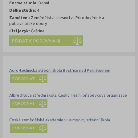
Forma studia:
Denní
Délka studia:
4
Zaměření:
Zemědělství a lesnictví, Přírodovědné a
potravinářské obory
Cizí jazyk:
Čeština
Kde se dá studovat
Nahoru
Agro-technická střední škola Bystřice nad Pernštejnem
POROVNAT
Albrechtova střední škola, Český Těšín, příspěvková organizace
POROVNAT
Česká zemědělská akademie v Humpolci, střední škola
POROVNAT