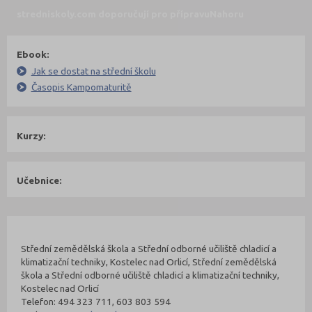
stredniskoly.com doporučují pro přípravu
Nahoru
Ebook:
Jak se dostat na střední školu
Časopis Kampomaturitě
Kurzy:
Učebnice:
Kontakty Fakulty
Nahoru
Střední zemědělská škola a Střední odborné učiliště chladicí a
klimatizační techniky, Kostelec nad Orlicí, Střední zemědělská
škola a Střední odborné učiliště chladicí a klimatizační techniky,
Kostelec nad Orlicí
Telefon: 494 323 711, 603 803 594