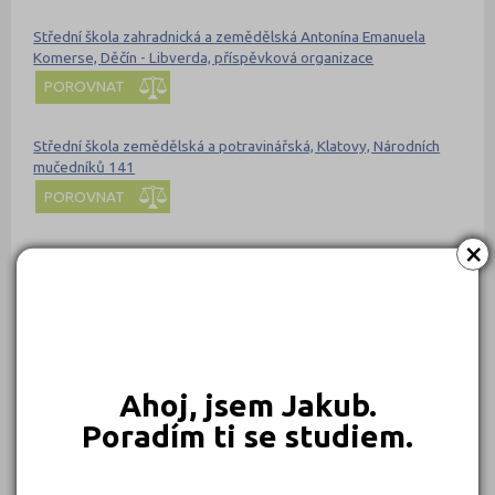
Střední škola zahradnická a zemědělská Antonína Emanuela
Komerse, Děčín - Libverda, příspěvková organizace
POROVNAT
Střední škola zemědělská a potravinářská, Klatovy, Národních
mučedníků 141
POROVNAT
×
Střední škola zemědělská a přírodovědná Rožnov pod
Radhoštěm
POROVNAT
Střední škola zemědělská a veterinární Lanškroun
POROVNAT
Ahoj, jsem Jakub.
Poradím ti se studiem.
Střední škola zemědělská a Vyšší odborná škola Chrudim
POROVNAT