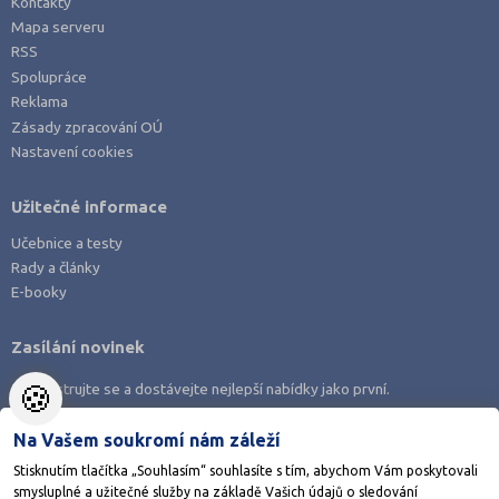
Kontakty
Mapa serveru
RSS
Spolupráce
Reklama
Zásady zpracování OÚ
Nastavení cookies
Užitečné informace
Učebnice a testy
Rady a články
E-booky
Zasílání novinek
🍪
Zaregistrujte se a dostávejte nejlepší nabídky jako první.
Na Vašem soukromí nám záleží
Stisknutím tlačítka „Souhlasím“ souhlasíte s tím, abychom Vám poskytovali
smysluplné a užitečné služby na základě Vašich údajů o sledování