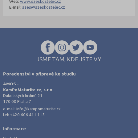
Web:
www.szeskostelec.cz
E-mail:
szes@szeskostelec.cz
JSME TAM, KDE JSTE VY
Poradenství v přípravě ke studiu
AMOS -
KamPoMaturite.cz, s.r.o.
Dukelských hrdinů 21
170 00 Praha 7
e-mail:
info@kampomaturite.cz
tel:
+420 606 411 115
Informace