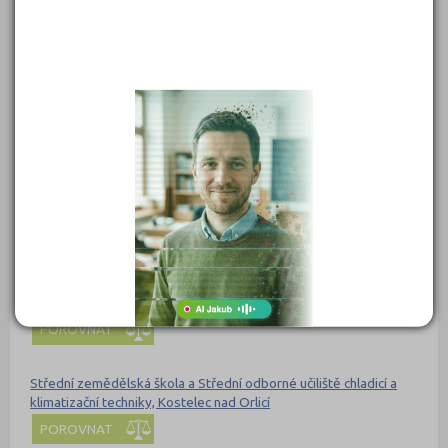
Střední škola zemědělská a zahradnická, Olomouc, U Hradiska 4
POROVNAT
Střední škola zemědělská, Přerov, Osmek 47
POROVNAT
Střední vinařská škola Valtice, příspěvková organizace
POROVNAT
Střední zemědělská škola a Střední odborná škola Poděbrady,
příspěvková organizace
POROVNAT
Střední zemědělská škola a Střední odborné učiliště chladicí a
klimatizační techniky, Kostelec nad Orlicí
POROVNAT