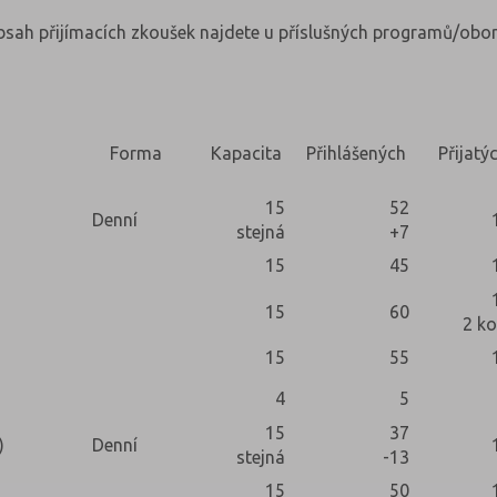
obsah přijímacích zkoušek najdete u příslušných programů/obor
Forma
Kapacita
Přihlášených
Přijatý
15
52
Denní
stejná
+7
15
45
15
60
2 ko
15
55
4
5
15
37
)
Denní
stejná
-13
15
50