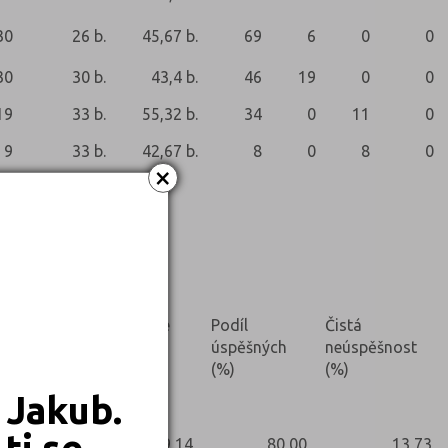
30
26 b.
45,67 b.
69
6
0
0
30
30 b.
43,4 b.
46
19
0
0
19
33 b.
55,32 b.
34
0
11
0
9
33 b.
42,67 b.
8
0
8
0
×
Nekonali
Prúměrné
Podíl
Čistá
skóre (%)
úspěšných
neúspěšnost
(%)
(%)
 Jakub.
ti se
59,14
80,00
13,73