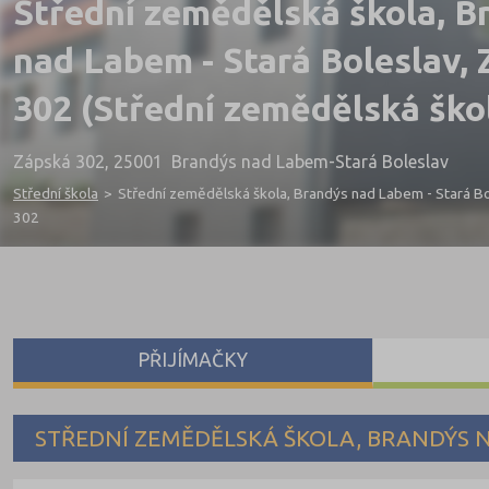
Střední zemědělská škola, B
nad Labem - Stará Boleslav,
302 (Střední zemědělská ško
Zápská 302, 25001 Brandýs nad Labem-Stará Boleslav
Střední škola
>
Střední zemědělská škola, Brandýs nad Labem - Stará B
302
PŘIJÍMAČKY
STŘEDNÍ ZEMĚDĚLSKÁ ŠKOLA, BRANDÝS N