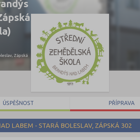
randýs
 Zápská
la)
oleslav, Zápská
ÚSPĚŠNOST
PŘÍPRAVA
AD LABEM - STARÁ BOLESLAV, ZÁPSKÁ 302