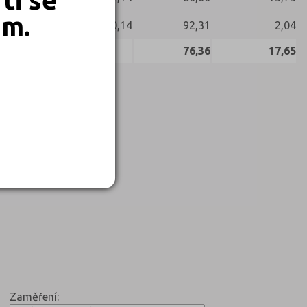
em.
80,14
92,31
2,04
76,36
17,65
Zaměření: