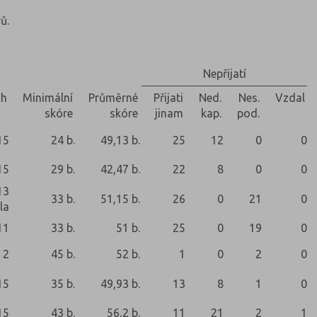
ů.
Nepřijatí
ch
Minimální
Průměrné
Přijati
Ned.
Nes.
Vzdal
skóre
skóre
jinam
kap.
pod.
15
24 b.
49,13 b.
25
12
0
0
15
29 b.
42,47 b.
22
8
0
0
13
33 b.
51,15 b.
26
0
21
0
la
11
33 b.
51 b.
25
0
19
0
2
45 b.
52 b.
1
0
2
0
15
35 b.
49,93 b.
13
8
1
0
15
43 b.
56,2 b.
11
21
2
1