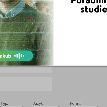
studi
1
3
9
4
Typ:
Jazyk:
Forma: