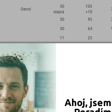
30
105
Denní
stejná
+10
30
95
30
64
11
25
Celkem (jaro i podzim)
pěli
Nekonali
Přihlášených
Konali
Uspěli
Neuspěli
Ahoj, jsem
Poradím 
7
4