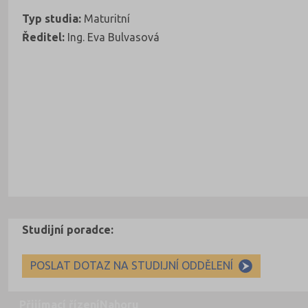
Typ studia:
Maturitní
Ředitel:
Ing. Eva Bulvasová
Studijní poradce:
POSLAT DOTAZ NA STUDIJNÍ ODDĚLENÍ
Přijímací řízení
Nahoru