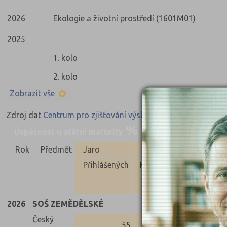
2026
Ekologie a životní prostředí (1601M01)
2025
1. kolo
2. kolo
Zobrazit vše
Zdroj dat
Centrum pro zjišťování výsledků vzdělávání
Úspěšnost u státní maturity
Nahoru
Rok
Předmět
Jaro
Přihlášených
Konali
Uspěli
Neus
2026
SOŠ ZEMĚDĚLSKÉ
Český
55
51
44