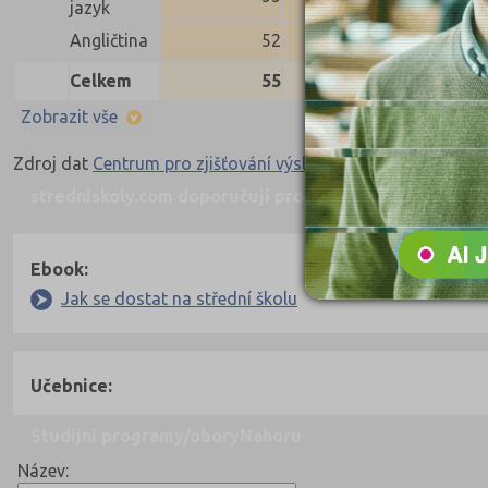
jazyk
Angličtina
52
49
48
Celkem
55
51
42
Zobrazit vše
Zdroj dat
Centrum pro zjišťování výsledků vzdělávání
stredniskoly.com doporučují pro přípravu
Nahoru
Ebook:
Jak se dostat na střední školu
Učebnice:
Studijní programy/obory
Nahoru
Název: