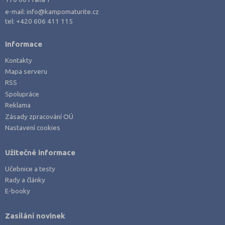
Policejní a vojenské obory
e-mail:
info@kampomaturite.cz
Právo
tel:
+420 606 411 115
Zdravotnické obory
Informace
Pedagogika a sociální péče
Kontakty
Umělecké obory
Mapa serveru
Praktická škola
RSS
Spolupráce
Šance na přijetí
Reklama
Zásady zpracování OÚ
Nastavení cookies
Užitečné informace
Učebnice a testy
Rady a články
E-booky
Zasílání novinek