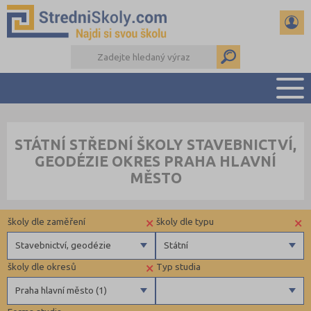
PŘEHLED ŠKOL
STÁTNÍ STŘEDNÍ ŠKOLY STAVEBNICTVÍ,
PŘÍPRAVA NA PŘIJÍMAČKY
GEODÉZIE OKRES PRAHA HLAVNÍ
DŮLEŽITÉ TERMÍNY
MĚSTO
REFERÁTY A SEMINÁRKY
DALŠÍ DRUHY ŠKOL
×
×
školy dle zaměření
školy dle typu
Stavebnictví, geodézie
Státní
×
školy dle okresů
Typ studia
Gymnázia
Státní
Praha hlavní město (1)
4 letá gymnázia
Privátní