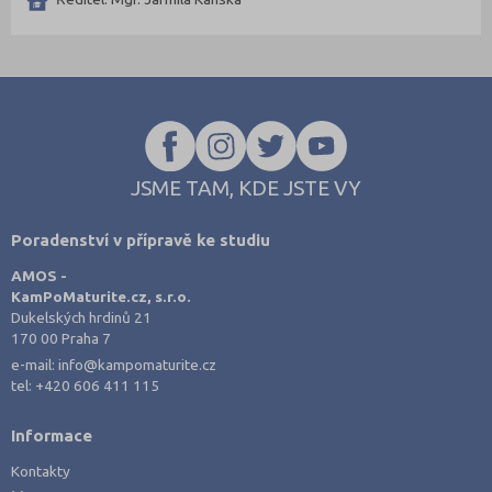
Prostějov (3)
Přerov (6)
Příbram (6)
Rakovník (5)
Rokycany (1)
JSME TAM, KDE JSTE VY
Rychnov nad Kněžnou (2)
Semily (3)
Poradenství v přípravě ke studiu
Sokolov (1)
AMOS -
Strakonice (6)
KamPoMaturite.cz, s.r.o.
Dukelských hrdinů 21
Svitavy (3)
170 00 Praha 7
Šumperk (4)
e-mail:
info@kampomaturite.cz
tel:
+420 606 411 115
Tábor (4)
Tachov (3)
Informace
Teplice (5)
Kontakty