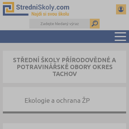
PŘEHLED ŠKOL
STŘEDNÍ ŠKOLY PŘÍRODOVĚDNÉ A
PŘÍPRAVA NA PŘIJÍMAČKY
POTRAVINÁŘSKÉ OBORY OKRES
DŮLEŽITÉ TERMÍNY
TACHOV
REFERÁTY A SEMINÁRKY
DALŠÍ DRUHY ŠKOL
Ekologie a ochrana ŽP