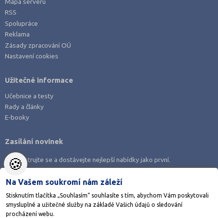
Trutnov (4)
Mapa serveru
RSS
Třebíč (5)
Spolupráce
Uherské Hradiště (4)
Reklama
Zásady zpracování OÚ
Ústí nad Labem (2)
Nastavení cookies
Ústí nad Orlicí (7)
Vsetín (6)
Užitečné informace
Vyškov (3)
Učebnice a testy
Rady a články
Zlín (5)
E-booky
Znojmo (5)
Žďár nad Sázavou (7)
Zasílání novinek
🍪
Zaregistrujte se a dostávejte nejlepší nabídky jako první.
Na Vašem soukromí nám záleží
Stisknutím tlačítka „Souhlasím“ souhlasíte s tím, abychom Vám poskytovali
smysluplné a užitečné služby na základě Vašich údajů o sledování
Stáhněte si aplikaci Adresář škol
procházení webu.