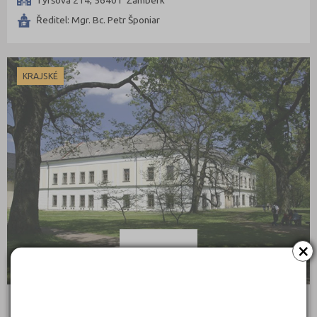
Ředitel: Mgr. Bc. Petr Šponiar
Nymburk (6)
Olomouc (12)
Opava (6)
KRAJSKÉ
Ostrava-město (5)
Pardubice (5)
Pelhřimov (6)
Písek (4)
Plzeň-jih (1)
Plzeň-město (4)
Plzeň-sever (2)
Praha hlavní město (31)
×
Praha-východ (3)
Praha-západ (1)
Prachatice (1)