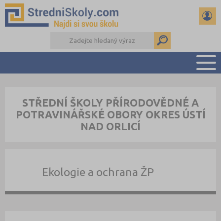
PŘEHLED ŠKOL
STŘEDNÍ ŠKOLY PŘÍRODOVĚDNÉ A
PŘÍPRAVA NA PŘIJÍMAČKY
POTRAVINÁŘSKÉ OBORY OKRES ÚSTÍ
DŮLEŽITÉ TERMÍNY
NAD ORLICÍ
REFERÁTY A SEMINÁRKY
DALŠÍ DRUHY ŠKOL
Ekologie a ochrana ŽP