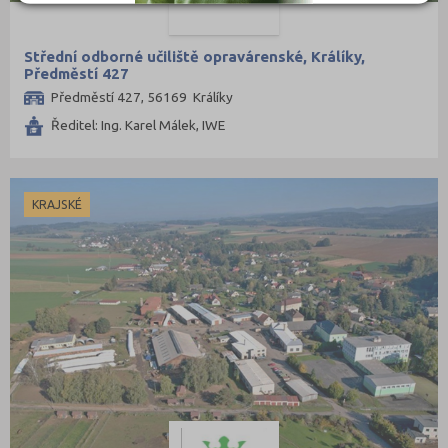
Trutnov (4)
Třebíč (5)
Střední odborné učiliště opravárenské, Králíky,
Uherské Hradiště (4)
Předměstí 427
Ústí nad Labem (2)
Předměstí 427, 56169 Králíky
Ředitel: Ing. Karel Málek, IWE
Ústí nad Orlicí (7)
Vsetín (6)
Vyškov (3)
KRAJSKÉ
Zlín (5)
Znojmo (5)
Žďár nad Sázavou (7)