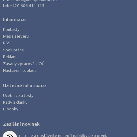
Právo
Mělník (2)
tel:
+420 606 411 115
Zdravotnické obory
Mladá Boleslav (3)
Informace
Pedagogika a sociální péče
Most (3)
Kontakty
Umělecké obory
Náchod (2)
Mapa serveru
Praktická škola
Nový Jičín (1)
RSS
Spolupráce
Šance na přijetí
Nymburk (1)
Reklama
Olomouc (5)
Zásady zpracování OÚ
Nastavení cookies
Opava (2)
Ostrava-město (3)
Užitečné informace
Pardubice (1)
Učebnice a testy
Pelhřimov (1)
Rady a články
Písek (1)
E-booky
Plzeň-jih (1)
Zasílání novinek
Plzeň-město (3)
Zaregistrujte se a dostávejte nejlepší nabídky jako první.