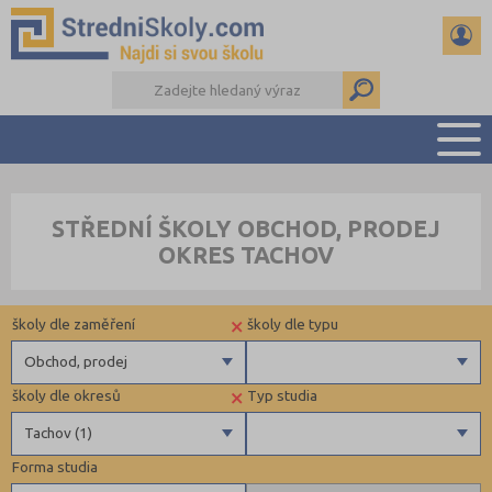
PŘEHLED ŠKOL
STŘEDNÍ ŠKOLY OBCHOD, PRODEJ
PŘÍPRAVA NA PŘIJÍMAČKY
OKRES TACHOV
DŮLEŽITÉ TERMÍNY
REFERÁTY A SEMINÁRKY
×
školy dle zaměření
školy dle typu
DALŠÍ DRUHY ŠKOL
Obchod, prodej
×
školy dle okresů
Typ studia
Gymnázia
Krajské
Tachov (1)
4 letá gymnázia
Forma studia
6 letá gymnázia
Benešov (1)
Maturitní