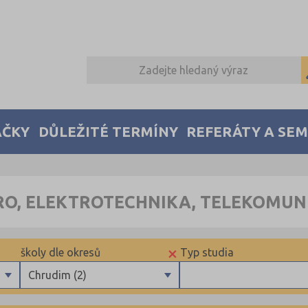
AČKY
DŮLEŽITÉ TERMÍNY
REFERÁTY A SE
RO, ELEKTROTECHNIKA, TELEKOMU
×
školy dle okresů
Typ studia
Chrudim (2)
Benešov (1)
Maturitní