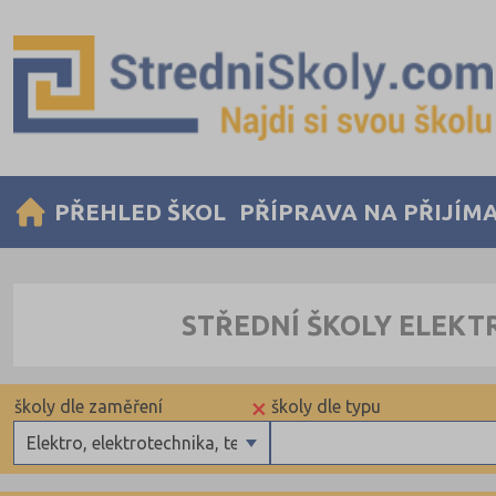
PŘEHLED ŠKOL
PŘÍPRAVA NA PŘIJÍM
STŘEDNÍ ŠKOLY ELEKT
×
školy dle zaměření
školy dle typu
Elektro, elektrotechnika, telekomunikace
Gymnázia
Krajské