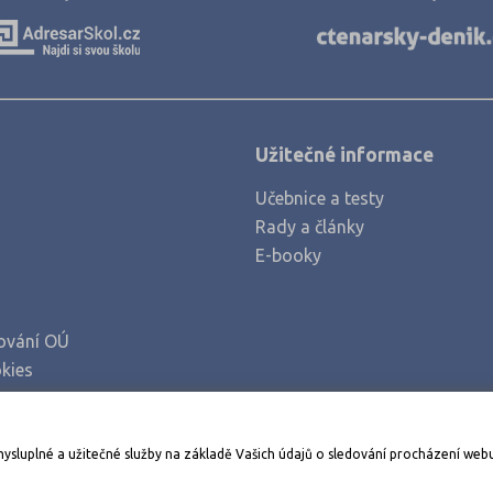
Klatovy (2)
Kolín (2)
Kroměříž (1)
Kutná Hora (3)
Užitečné informace
Liberec (3)
Učebnice a testy
Litoměřice (2)
Rady a články
Louny (3)
E-booky
Mělník (1)
Mladá Boleslav (2)
ování OÚ
Most (3)
kies
Náchod (1)
Nový Jičín (2)
Stáhněte si aplikaci Adresář škol
mysluplné a užitečné služby na základě Vašich údajů o sledování procházení web
Nymburk (1)