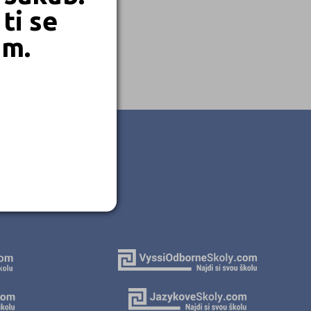
ti se
em.