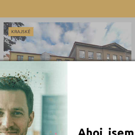
Beroun (1)
Výuční list
Blansko (3)
Brno-město (8)
KRAJSKÉ
Brno-venkov (3)
Bruntál (2)
Břeclav (2)
Česká Lípa (2)
České Budějovice (3)
 obory
Český Krumlov (1)
Děčín (3)
iály
Domažlice (1)
Frýdek-Místek (3)
Ahoj, jsem
Havlíčkův Brod (1)