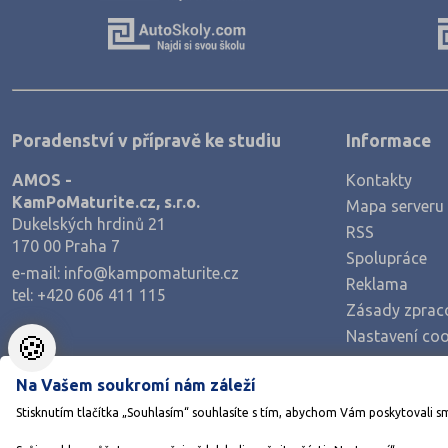
Výroba a technologie potravin
Zemědělství a lesnictví
Veterinářství
Hotelnictví, turismus, gastronomie
Poradenství v přípravě ke studiu
Informace
Policejní a vojenské obory
AMOS -
Kontakty
Právo
KamPoMaturite.cz, s.r.o.
Mapa serveru
Zdravotnické obory
Dukelských hrdinů 21
RSS
170 00 Praha 7
Pedagogika a sociální péče
Spolupráce
e-mail:
info@kampomaturite.cz
Umělecké obory
Reklama
tel:
+420 606 411 115
Zásady zprac
Praktická škola
Nastavení coo
🍪
Šance na přijetí
Na Vašem soukromí nám záleží
Stisknutím tlačítka „Souhlasím“ souhlasíte s tím, abychom Vám poskytovali s