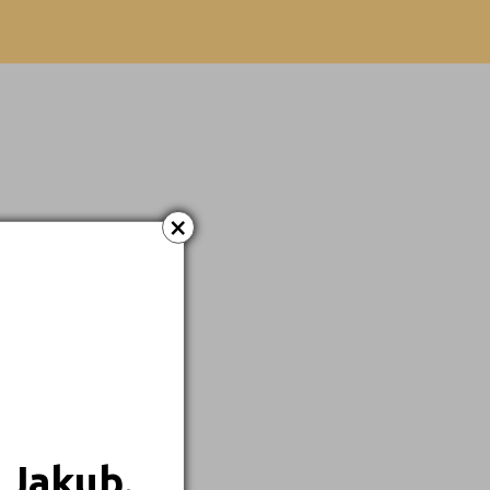
×
 Jakub.