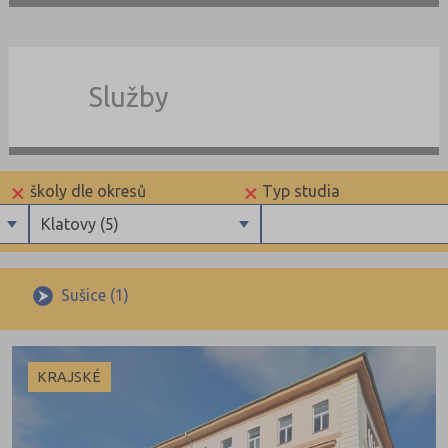
Služby
×
×
školy dle okresů
Typ studia
Klatovy (5)
Benešov (3)
Maturitní
Beroun (3)
Výuční list
Sušice (1)
Blansko (3)
Brno-město (12)
KRAJSKÉ
Brno-venkov (1)
Bruntál (6)