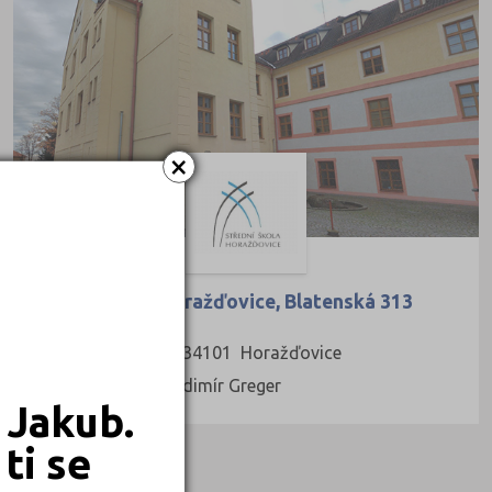
×
Střední škola, Horažďovice, Blatenská 313
Blatenská 313, 34101 Horažďovice
Ředitel: Ing. Vladimír Greger
 Jakub.
ti se