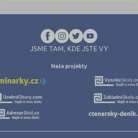
Litoměřice (2)
Louny (4)
Mělník (3)
Mladá Boleslav (3)
Most (4)
JSME TAM, KDE JSTE VY
Náchod (3)
Nový Jičín (5)
Naše projekty
Nymburk (6)
Olomouc (9)
Opava (5)
Ostrava-město (7)
Pardubice (3)
Pelhřimov (2)
Písek (2)