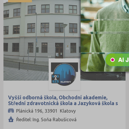
Ekonomie
Ekonomie a administrativa
Podnikání a management
Hotelnictví, turismus, gastronomie
Obchod, prodej
Služby
Přírodovědné a potravinářské obory
Ekologie a ochrana ŽP
Výroba a technologie potravin
Zemědělství a lesnictví
Vyšší odborná škola, Obchodní akademie,
Veterinářství
Střední zdravotnická škola a Jazyková škola s
právem státní jazykové zkoušky, Klatovy,
Hotelnictví, turismus, gastronomie
Plánická 196, 33901 Klatovy
Plánická 196
Ředitel: Ing. Soňa Rabušicová
Policejní a vojenské obory