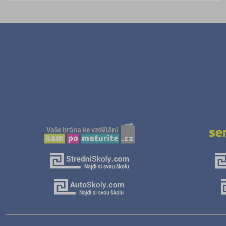
Právo
Zdravotnické obory
Pedagogika a sociální péče
Umělecké obory
Praktická škola
Šance na přijetí