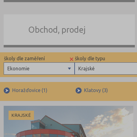
Obchod, prodej
×
školy dle zaměření
školy dle typu
Ekonomie
Krajské
Gymnázia
Krajské
4 letá gymnázia
Horažďovice (1)
Klatovy (3)
6 letá gymnázia
8 letá gymnázia
KRAJSKÉ
Se sportovní přípravou
Lycea