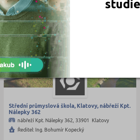
studi
Jablonec nad Nisou (2)
Jeseník (4)
Jičín (2)
Jihlava (6)
Jindřichův Hradec (6)
Karlovy Vary (3)
Karviná (8)
Kladno (5)
Klatovy (5)
Kolín (4)
Střední průmyslová škola, Klatovy, nábřeží Kpt.
Kroměříž (3)
Nálepky 362
Kutná Hora (3)
nábřeží Kpt. Nálepky 362, 33901 Klatovy
Ředitel: Ing. Bohumír Kopecký
Liberec (5)