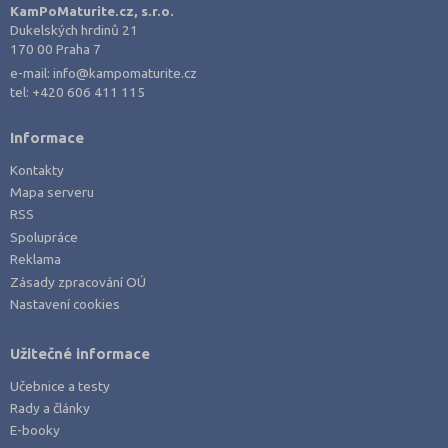
Písek (1)
KamPoMaturite.cz, s.r.o.
Dukelských hrdinů 21
Plzeň-jih (1)
170 00 Praha 7
Plzeň-město (4)
e-mail:
info@kampomaturite.cz
tel:
+420 606 411 115
Plzeň-sever (1)
Praha hlavní město (22)
Informace
Praha-východ (3)
Kontakty
Praha-západ (1)
Mapa serveru
RSS
Prachatice (2)
Spolupráce
Prostějov (1)
Reklama
Přerov (2)
Zásady zpracování OÚ
Nastavení cookies
Příbram (3)
Rakovník (1)
Užitečné informace
Rokycany (1)
Učebnice a testy
Rychnov nad Kněžnou (2)
Rady a články
E-booky
Semily (3)