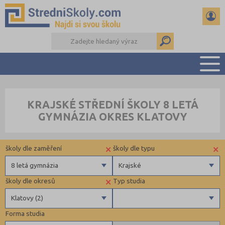
PŘEHLED ŠKOL
KRAJSKÉ STŘEDNÍ ŠKOLY 8 LETÁ
PŘÍPRAVA NA PŘIJÍMAČKY
GYMNÁZIA OKRES KLATOVY
DŮLEŽITÉ TERMÍNY
REFERÁTY A SEMINÁRKY
×
×
školy dle zaměření
školy dle typu
DALŠÍ DRUHY ŠKOL
8 letá gymnázia
Krajské
×
školy dle okresů
Typ studia
Gymnázia
Krajské
Klatovy (2)
4 letá gymnázia
Forma studia
6 letá gymnázia
Benešov (2)
Maturitní