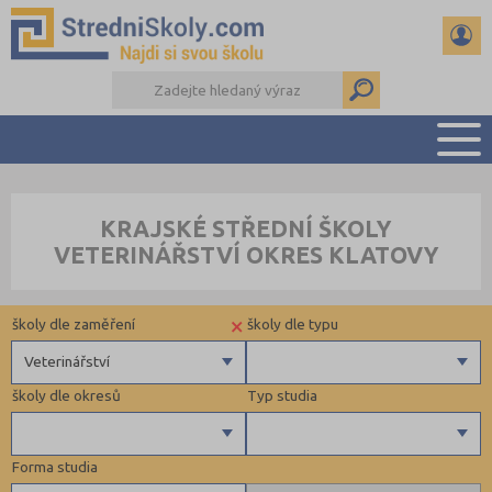
PŘEHLED ŠKOL
KRAJSKÉ STŘEDNÍ ŠKOLY
PŘÍPRAVA NA PŘIJÍMAČKY
VETERINÁŘSTVÍ OKRES KLATOVY
DŮLEŽITÉ TERMÍNY
REFERÁTY A SEMINÁRKY
×
školy dle zaměření
školy dle typu
DALŠÍ DRUHY ŠKOL
Veterinářství
školy dle okresů
Typ studia
Gymnázia
4 letá gymnázia
Forma studia
6 letá gymnázia
Benešov (1)