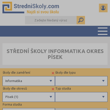
PŘEHLED ŠKOL
STŘEDNÍ ŠKOLY INFORMATIKA OKRES
PŘÍPRAVA NA PŘIJÍMAČKY
PÍSEK
DŮLEŽITÉ TERMÍNY
REFERÁTY A SEMINÁRKY
×
školy dle zaměření
školy dle typu
DALŠÍ DRUHY ŠKOL
Informatika
×
školy dle okresů
Typ studia
Gymnázia
Krajské
Písek (1)
4 letá gymnázia
Forma studia
6 letá gymnázia
Benešov (1)
Maturitní