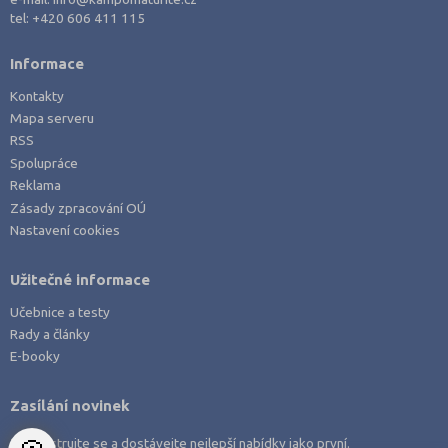
Právo
Louny (1)
tel:
+420 606 411 115
Zdravotnické obory
Mladá Boleslav (1)
Informace
Pedagogika a sociální péče
Most (2)
Kontakty
Umělecké obory
Náchod (2)
Mapa serveru
Praktická škola
Nový Jičín (3)
RSS
Spolupráce
Šance na přijetí
Olomouc (1)
Reklama
Opava (2)
Zásady zpracování OÚ
Nastavení cookies
Ostrava-město (5)
Pardubice (3)
Užitečné informace
Pelhřimov (2)
Učebnice a testy
Písek (1)
Rady a články
Plzeň-město (3)
E-booky
Praha hlavní město (15)
Zasílání novinek
Praha-východ (1)
Zaregistrujte se a dostávejte nejlepší nabídky jako první.