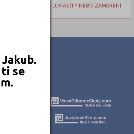
NEBO HLEDEJTE DLE LOKALITY NEBO ZAMĚŘENÍ
 Jakub.
ti se
em.