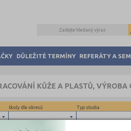
AČKY
DŮLEŽITÉ TERMÍNY
REFERÁTY A SE
RACOVÁNÍ KŮŽE A PLASTŮ, VÝROBA 
školy dle okresů
Typ studia
Brno-město (1)