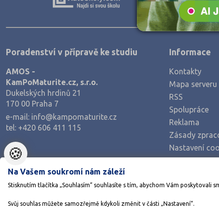
Zpracování dřeva, nábytku
Polygrafie, grafika a foto, knihy
Stavebnictví, geodézie
Poradenství v přípravě ke studiu
Informace
Doprava a spoje
AMOS -
Kontakty
Informační služby
KamPoMaturite.cz, s.r.o.
Mapa serveru
Ekonomie
Dukelských hrdinů 21
RSS
170 00 Praha 7
Ekonomie a administrativa
Spolupráce
e-mail:
info@kampomaturite.cz
Reklama
Podnikání a management
tel:
+420 606 411 115
Zásady zprac
Hotelnictví, turismus, gastronomie
Nastavení coo
🍪
Obchod, prodej
Na Vašem soukromí nám záleží
Služby
Stisknutím tlačítka „Souhlasím“ souhlasíte s tím, abychom Vám poskytovali s
Přírodovědné a potravinářské obory
Svůj souhlas můžete samozřejmě kdykoli změnit v části „Nastavení“.
Ekologie a ochrana ŽP
©1