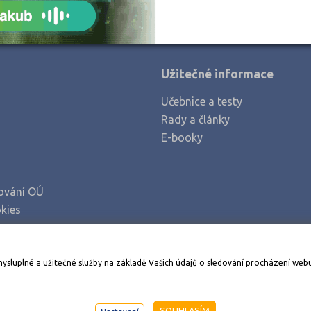
Užitečné informace
Učebnice a testy
Rady a články
E-booky
ování OÚ
kies
Stáhněte si aplikaci Adresář škol
mysluplné a užitečné služby na základě Vašich údajů o sledování procházení web
998-2026
AMOS KamPoMaturite.cz
, s.r.o., stránky vytvořilo
An
SOUHLASÍM