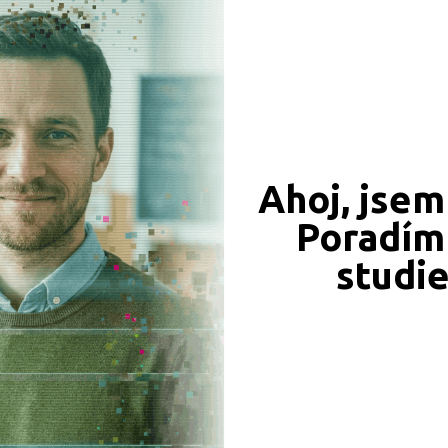
CÍ ZÁZNAMY, PŘEFORMULUJTE PROSÍM VÁŠ DOTAZ 
Jeseník (1)
Jičín (1)
Olomouc (1)
Praha hlavní město (1)
Prostějov (1)
Ahoj, jsem
Poradím 
JSME TAM, KDE JSTE VY
studi
Naše projekty
 obory
iály