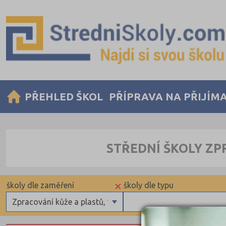
PŘEHLED ŠKOL
PŘÍPRAVA NA PŘIJÍM
STŘEDNÍ ŠKOLY ZP
×
školy dle zaměření
školy dle typu
Zpracování kůže a plastů, výroba obuvi
Gymnázia