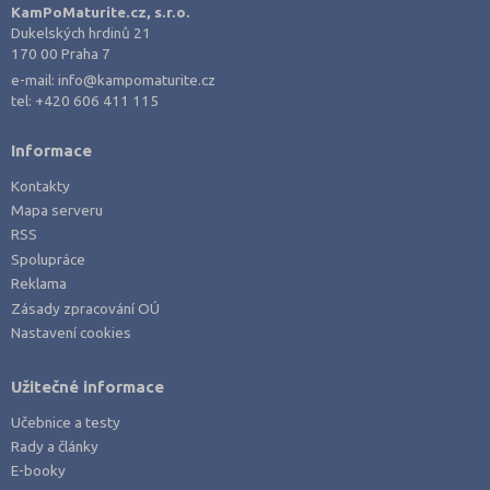
Přerov (2)
KamPoMaturite.cz, s.r.o.
Dukelských hrdinů 21
Příbram (1)
170 00 Praha 7
Rakovník (1)
e-mail:
info@kampomaturite.cz
tel:
+420 606 411 115
Rokycany (1)
Rychnov nad Kněžnou (3)
Informace
Semily (1)
Kontakty
Sokolov (1)
Mapa serveru
RSS
Strakonice (1)
Spolupráce
Šumperk (2)
Reklama
Tábor (2)
Zásady zpracování OÚ
Nastavení cookies
Tachov (2)
Teplice (2)
Užitečné informace
Trutnov (2)
Učebnice a testy
Třebíč (1)
Rady a články
E-booky
Uherské Hradiště (4)