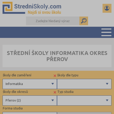
PŘEHLED ŠKOL
STŘEDNÍ ŠKOLY INFORMATIKA OKRES
PŘÍPRAVA NA PŘIJÍMAČKY
PŘEROV
DŮLEŽITÉ TERMÍNY
REFERÁTY A SEMINÁRKY
×
školy dle zaměření
školy dle typu
DALŠÍ DRUHY ŠKOL
Informatika
×
školy dle okresů
Typ studia
Gymnázia
Privátní
Přerov (2)
4 letá gymnázia
Krajské
Forma studia
6 letá gymnázia
Benešov (1)
Maturitní