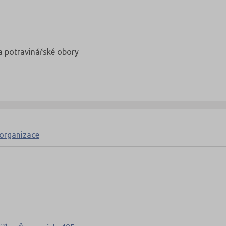
a potravinářské obory
 organizace
d