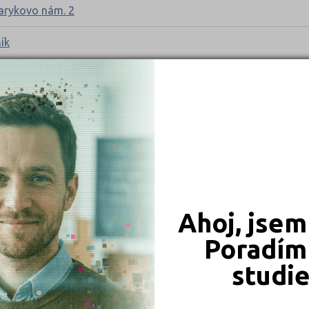
sarykovo nám. 2
ík
íkova 1387, příspěvková organizace
kola, Opava, příspěvková organizace
utnov, příspěvková organizace
Ahoj, jsem
Poradím 
a, příspěvková organizace
studi