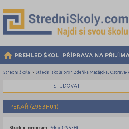
PŘEHLED ŠKOL
PŘÍPRAVA NA PŘIJÍM
Střední škola
>
Střední škola prof. Zdeňka Matějčka, Ostrava
STUDOVAT
PEKAŘ (2953H01)
Studijní program:
Pekař (2953H)