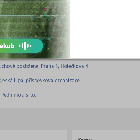
května 2
ní, Chomutov, příspěvková organizace
 Národních mučedníků 141
ganizace
luchově postižené, Praha 5, Holečkova 4
 Česká Lípa, příspěvková organizace
elhřimov, s.r.o.