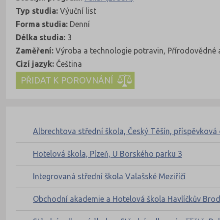
Typ studia:
Výuční list
Forma studia:
Denní
Délka studia:
3
Zaměření:
Výroba a technologie potravin, Přírodovědné 
Cizí jazyk:
Čeština
Kde se dá studovat
Nahoru
Albrechtova střední škola, Český Těšín, příspěvková
Hotelová škola, Plzeň, U Borského parku 3
Integrovaná střední škola Valašské Meziříčí
Obchodní akademie a Hotelová škola Havlíčkův Bro