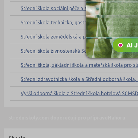
Střední škola sociální péče a služeb, Zábřeh, nám. 8. 
Střední škola technická, gastronomická a automobil
Střední škola zemědělská a potravinářská, Klatovy,
Střední škola živnostenská Sokolov, příspěvková or
Střední škola, základní škola a mateřská škola pro s
Střední zdravotnická škola a Střední odborná škola,
Vyšší odborná škola a Střední škola hotelová SČMSD P
stredniskoly.com doporučují pro přípravu
Nahoru