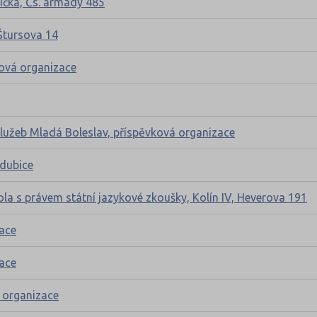
lička, Čs. armády 485
Štursova 14
ová organizace
služeb Mladá Boleslav, příspěvková organizace
rdubice
ola s právem státní jazykové zkoušky, Kolín IV, Heverova 191
zace
zace
á organizace