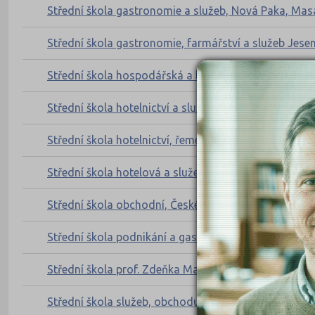
Střední škola gastronomie a služeb, Nová Paka, Ma
Střední škola gastronomie, farmářství a služeb Jesen
Střední škola hospodářská a lesnická, Frýdlant, Běl
Střední škola hotelnictví a služeb a Vyšší odborná š
Střední škola hotelnictví, řemesel a gastronomie, Tr
Střední škola hotelová a služeb Kroměříž
Střední škola obchodní, České Budějovice, Husova 9
Střední škola podnikání a gastronomie
Střední škola prof. Zdeňka Matějčka, Ostrava-Porub
Střední škola služeb, obchodu a gastronomie