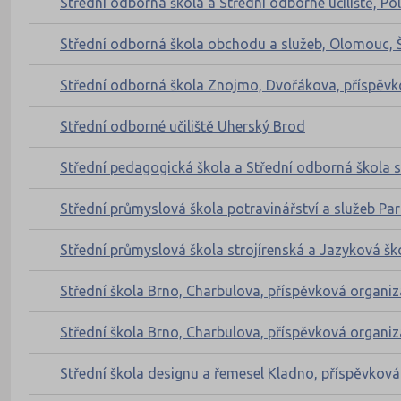
Střední odborná škola a Střední odborné učiliště, Po
Střední odborná škola obchodu a služeb, Olomouc, 
Střední odborná škola Znojmo, Dvořákova, příspěvk
Střední odborné učiliště Uherský Brod
Střední pedagogická škola a Střední odborná škola 
Střední průmyslová škola potravinářství a služeb Pa
Střední průmyslová škola strojírenská a Jazyková šk
Střední škola Brno, Charbulova, příspěvková organi
Střední škola Brno, Charbulova, příspěvková organi
Střední škola designu a řemesel Kladno, příspěvkov