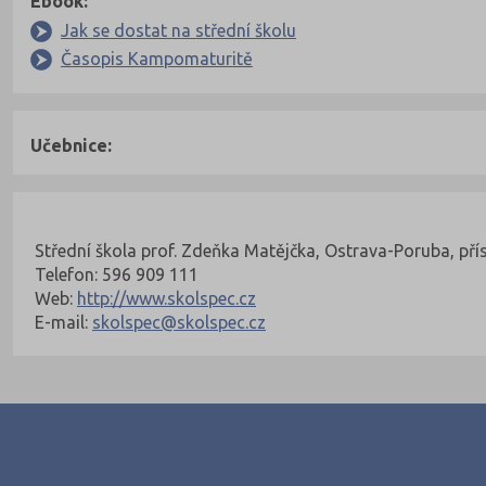
Ebook:
Jak se dostat na střední školu
Časopis Kampomaturitě
Učebnice:
Kontakty Fakulty
Nahoru
Střední škola prof. Zdeňka Matějčka, Ostrava-Poruba, př
Telefon: 596 909 111
Web:
http://www.skolspec.cz
E-mail:
skolspec@skolspec.cz