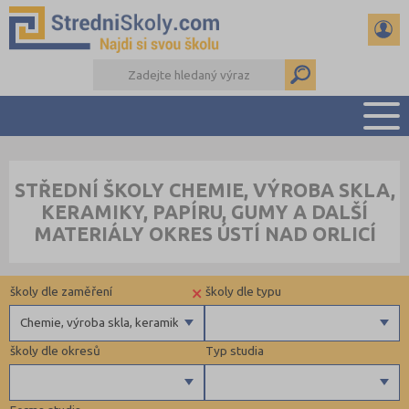
PŘEHLED ŠKOL
STŘEDNÍ ŠKOLY CHEMIE, VÝROBA SKLA,
PŘÍPRAVA NA PŘIJÍMAČKY
KERAMIKY, PAPÍRU, GUMY A DALŠÍ
DŮLEŽITÉ TERMÍNY
MATERIÁLY OKRES ÚSTÍ NAD ORLICÍ
REFERÁTY A SEMINÁRKY
DALŠÍ DRUHY ŠKOL
×
školy dle zaměření
školy dle typu
Chemie, výroba skla, keramiky, papíru, gumy a další materiály
školy dle okresů
Typ studia
Gymnázia
4 letá gymnázia