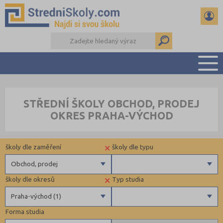
PŘEHLED ŠKOL
STŘEDNÍ ŠKOLY OBCHOD, PRODEJ
PŘÍPRAVA NA PŘIJÍMAČKY
OKRES PRAHA-VÝCHOD
DŮLEŽITÉ TERMÍNY
REFERÁTY A SEMINÁRKY
×
školy dle zaměření
školy dle typu
DALŠÍ DRUHY ŠKOL
Obchod, prodej
×
školy dle okresů
Typ studia
Gymnázia
Krajské
Praha-východ (1)
4 letá gymnázia
Forma studia
6 letá gymnázia
Benešov (1)
Výuční list