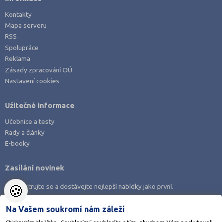
Právo
Mělník (2)
Kontakty
Zdravotnické obory
Mladá Boleslav (3)
Mapa serveru
RSS
Pedagogika a sociální péče
Most (3)
Spolupráce
Umělecké obory
Náchod (2)
Reklama
Praktická škola
Nový Jičín (1)
Zásady zpracování OÚ
Nastavení cookies
Šance na přijetí
Nymburk (1)
Olomouc (5)
Užitečné informace
Opava (2)
Učebnice a testy
Ostrava-město (3)
Rady a články
E-booky
Pardubice (1)
Pelhřimov (1)
Zasílání novinek
Písek (1)
🍪
Zaregistrujte se a dostávejte nejlepší nabídky jako první.
Plzeň-jih (1)
Plzeň-město (3)
Na Vašem soukromí nám záleží