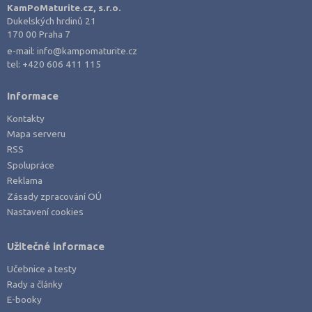
Praha hlavní město (10)
KamPoMaturite.cz, s.r.o.
Dukelských hrdinů 21
Praha-východ (1)
170 00 Praha 7
Praha-západ (1)
e-mail:
info@kampomaturite.cz
tel:
+420 606 411 115
Prostějov (2)
Přerov (1)
Informace
Příbram (1)
Kontakty
Rokycany (1)
Mapa serveru
RSS
Rychnov nad Kněžnou (1)
Spolupráce
Semily (2)
Reklama
Sokolov (1)
Zásady zpracování OÚ
Nastavení cookies
Strakonice (2)
Svitavy (1)
Užitečné informace
Šumperk (2)
Učebnice a testy
Tábor (1)
Rady a články
E-booky
Tachov (1)