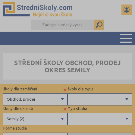
PŘEHLED ŠKOL
STŘEDNÍ ŠKOLY OBCHOD, PRODEJ
PŘÍPRAVA NA PŘIJÍMAČKY
OKRES SEMILY
DŮLEŽITÉ TERMÍNY
REFERÁTY A SEMINÁRKY
×
školy dle zaměření
školy dle typu
DALŠÍ DRUHY ŠKOL
Obchod, prodej
×
školy dle okresů
Typ studia
Gymnázia
Krajské
Semily (2)
4 letá gymnázia
Forma studia
6 letá gymnázia
Benešov (1)
Maturitní