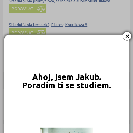
Střední škola průmyslová, technická a automobilní Jihlava
POROVNAT
Střední škola technická, Přerov, Kouřílkova 8
POROVNAT
×
Střední škola techniky a služeb, Karviná, příspěvková organizace
POROVNAT
Ahoj, jsem Jakub.
stredniskoly.com doporučují pro přípravu
Nahoru
Poradím ti se studiem.
Ebook:
Jak se dostat na střední školu
Časopis Kampomaturitě
Kurzy: