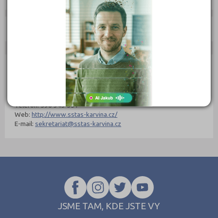
Učebnice:
Kontakty Fakulty
Nahoru
Střední škola techniky a služeb, Karviná, příspěvková
organizace, Střední škola techniky a služeb, Karviná,
příspěvková organizace
Telefon: 596 343 551
Web:
http://www.sstas-karvina.cz/
E-mail:
sekretariat@sstas-karvina.cz
JSME TAM, KDE JSTE VY