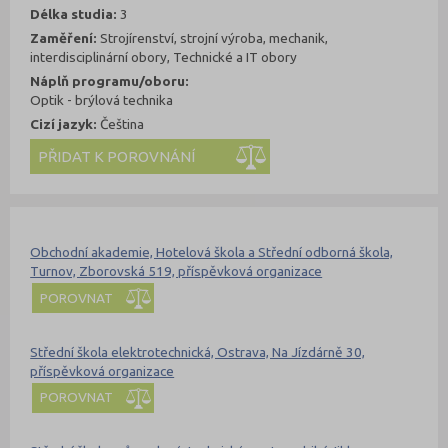
Délka studia:
3
Zaměření:
Strojírenství, strojní výroba, mechanik,
interdisciplinární obory, Technické a IT obory
Náplň programu/oboru:
Optik - brýlová technika
Cizí jazyk:
Čeština
Kde se dá studovat
Nahoru
Obchodní akademie, Hotelová škola a Střední odborná škola,
Turnov, Zborovská 519, příspěvková organizace
POROVNAT
Střední škola elektrotechnická, Ostrava, Na Jízdárně 30,
příspěvková organizace
POROVNAT