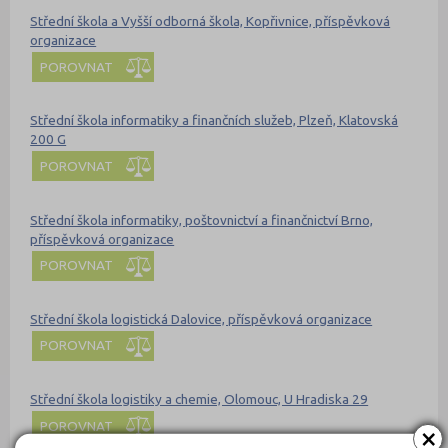
Střední škola a Vyšší odborná škola, Kopřivnice, příspěvková
organizace
POROVNAT
Střední škola informatiky a finančních služeb, Plzeň, Klatovská
200 G
POROVNAT
Střední škola informatiky, poštovnictví a finančnictví Brno,
příspěvková organizace
POROVNAT
Střední škola logistická Dalovice, příspěvková organizace
POROVNAT
Střední škola logistiky a chemie, Olomouc, U Hradiska 29
POROVNAT
×