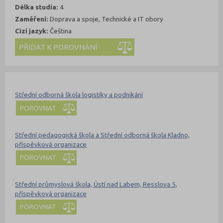
Délka studia:
4
Zaměření:
Doprava a spoje, Technické a IT obory
Cizí jazyk:
Čeština
Kde se dá studovat
Nahoru
Střední odborná škola logistiky a podnikání
POROVNAT
Střední pedagogická škola a Střední odborná škola Kladno,
příspěvková organizace
POROVNAT
Střední průmyslová škola, Ústí nad Labem, Resslova 5,
příspěvková organizace
POROVNAT