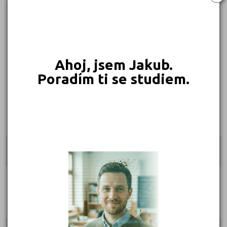
Střední škola služeb a řemesel, Stochov, J. Šípka 187
POROVNAT
Střední škola techniky a služeb, Karviná, příspěvková organizace
Ahoj, jsem Jakub.
POROVNAT
Poradím ti se studiem.
VAKANTIS střední škola a vyšší odborná škola s.r.o.
POROVNAT
stredniskoly.com doporučují pro přípravu
Nahoru
Ebook:
Jak se dostat na střední školu
Časopis Kampomaturitě