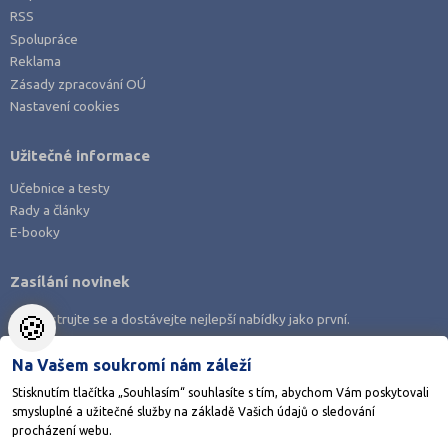
RSS
Spolupráce
Reklama
Zásady zpracování OÚ
Nastavení cookies
Užitečné informace
Učebnice a testy
Rady a články
E-booky
Zasílání novinek
🍪
Zaregistrujte se a dostávejte nejlepší nabídky jako první.
Na Vašem soukromí nám záleží
Stisknutím tlačítka „Souhlasím“ souhlasíte s tím, abychom Vám poskytovali
smysluplné a užitečné služby na základě Vašich údajů o sledování
Stáhněte si aplikaci Adresář škol
procházení webu.