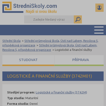
Střední škola
>
Střední průmyslová škola, Ústí nad Labem, Resslova 5,
PŘEHLED ŠKOL
příspěvková organizace
>
Střední průmyslová škola, Ústí nad Labem,
Resslova 5, příspěvková organizace
>
Logistické a finanční služby
PŘÍPRAVA NA PŘIJÍMAČKY
DŮLEŽITÉ TERMÍNY
STUDOVAT
PŘÍPRAVA
REFERÁTY A SEMINÁRKY
DALŠÍ DRUHY ŠKOL
LOGISTICKÉ A FINANČNÍ SLUŽBY (3742M01)
Studijní program:
Logistické a finanční služby (3742M)
Typ studia:
Maturitní
Forma studia:
Denní