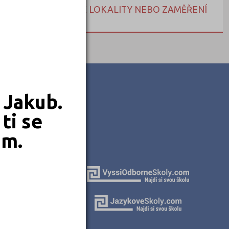
NEBO HLEDEJTE DLE LOKALITY NEBO ZAMĚŘENÍ
 Jakub.
ti se
em.