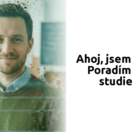
CÍ ZÁZNAMY, PŘEFORMULUJTE PROSÍM VÁŠ DOTAZ 
České Budějovice (1)
Jablonec nad Nisou (1)
Jeseník (1)
Jihlava (1)
Kladno (1)
Ahoj, jsem
Most (1)
Poradím 
Ostrava-město (1)
JSME TAM, KDE JSTE VY
Pardubice (1)
studi
Naše projekty
 obory
Plzeň-město (1)
Praha hlavní město (4)
iály
Prachatice (1)
Prostějov (1)
Semily (1)