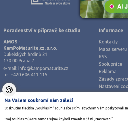
Zpracování dřeva, nábytku
Polygrafie, grafika a foto, knihy
Stavebnictví, geodézie
Poradenství v přípravě ke studiu
Informace
Doprava a spoje
AMOS -
Kontakty
Informační služby
KamPoMaturite.cz, s.r.o.
Mapa serveru
Ekonomie
Dukelských hrdinů 21
RSS
170 00 Praha 7
Ekonomie a administrativa
Spolupráce
e-mail:
info@kampomaturite.cz
Reklama
Podnikání a management
tel:
+420 606 411 115
Zásady zprac
Hotelnictví, turismus, gastronomie
Nastavení coo
🍪
Obchod, prodej
Na Vašem soukromí nám záleží
Služby
Stisknutím tlačítka „Souhlasím“ souhlasíte s tím, abychom Vám poskytovali s
Přírodovědné a potravinářské obory
Svůj souhlas můžete samozřejmě kdykoli změnit v části „Nastavení“.
Ekologie a ochrana ŽP
©1