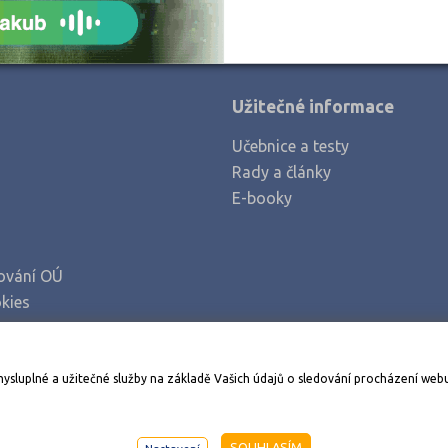
Zlín (1)
Žďár nad Sázavou (1)
Užitečné informace
Učebnice a testy
Rady a články
E-booky
ování OÚ
kies
Stáhněte si aplikaci Adresář škol
mysluplné a užitečné služby na základě Vašich údajů o sledování procházení web
998-2026
AMOS KamPoMaturite.cz
, s.r.o., stránky vytvořilo
An
SOUHLASÍM