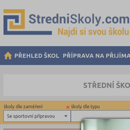
PŘEHLED ŠKOL
PŘÍPRAVA NA PŘIJÍM
STŘEDNÍ ŠKO
×
školy dle zaměření
školy dle typu
Se sportovní přípravou
Gymnázia