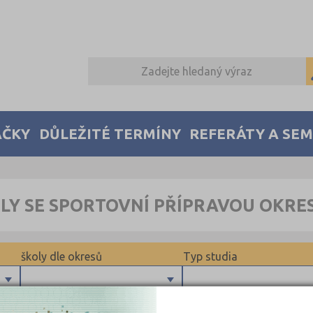
AČKY
DŮLEŽITÉ TERMÍNY
REFERÁTY A SE
LY SE SPORTOVNÍ PŘÍPRAVOU OKRE
školy dle okresů
Typ studia
Brno-město (1)