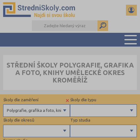
PŘEHLED ŠKOL
STŘEDNÍ ŠKOLY POLYGRAFIE, GRAFIKA
PŘÍPRAVA NA PŘIJÍMAČKY
A FOTO, KNIHY UMĚLECKÉ OKRES
DŮLEŽITÉ TERMÍNY
KROMĚŘÍŽ
REFERÁTY A SEMINÁRKY
DALŠÍ DRUHY ŠKOL
×
školy dle zaměření
školy dle typu
Polygrafie, grafika a foto, knihy
školy dle okresů
Typ studia
Gymnázia
4 letá gymnázia