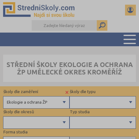
PŘEHLED ŠKOL
STŘEDNÍ ŠKOLY EKOLOGIE A OCHRANA
PŘÍPRAVA NA PŘIJÍMAČKY
ŽP UMĚLECKÉ OKRES KROMĚŘÍŽ
DŮLEŽITÉ TERMÍNY
REFERÁTY A SEMINÁRKY
×
školy dle zaměření
školy dle typu
DALŠÍ DRUHY ŠKOL
Ekologie a ochrana ŽP
školy dle okresů
Typ studia
Gymnázia
4 letá gymnázia
Forma studia
6 letá gymnázia