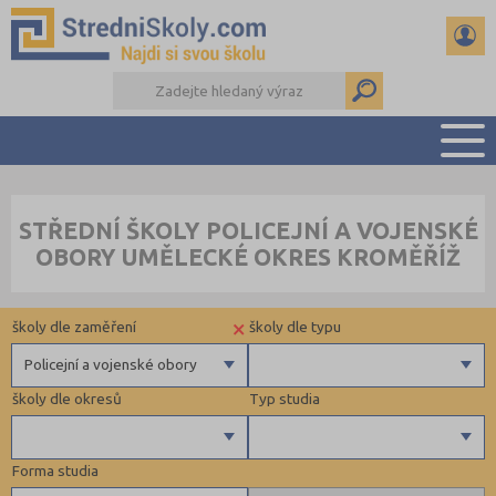
PŘEHLED ŠKOL
STŘEDNÍ ŠKOLY POLICEJNÍ A VOJENSKÉ
PŘÍPRAVA NA PŘIJÍMAČKY
OBORY UMĚLECKÉ OKRES KROMĚŘÍŽ
DŮLEŽITÉ TERMÍNY
REFERÁTY A SEMINÁRKY
×
školy dle zaměření
školy dle typu
DALŠÍ DRUHY ŠKOL
Policejní a vojenské obory
školy dle okresů
Typ studia
Gymnázia
4 letá gymnázia
Forma studia
6 letá gymnázia
Maturitní